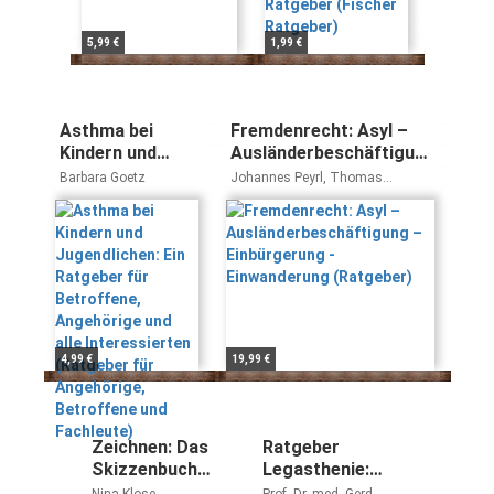
5,99 €
1,99 €
Asthma bei
Fremdenrecht: Asyl –
Kindern und
Ausländerbeschäftigung
Jugendlichen:
– Einbürgerung -
Barbara Goetz
Johannes Peyrl, Thomas
Ein Ratgeber für
Einwanderung
Neugschwendtner, Christian
Schmaus
Betroffene,
(Ratgeber)
Angehörige und
alle
Interessierten
(Ratgeber für
Angehörige,
Betroffene und
4,99 €
19,99 €
Fachleute)
Zeichnen: Das
Ratgeber
Skizzenbuch
Legasthenie:
(Der Kunst-
Frühzeitig