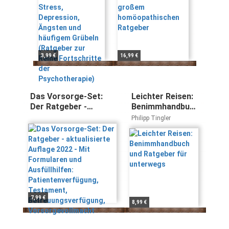
häufigem
Grübeln
(Ratgeber zur
Reihe
Fortschritte der
Psychotherapie)
3,99 €
16,99 €
Das Vorsorge-Set:
Leichter Reisen:
Der Ratgeber -
Benimmhandbuch
aktualisierte Auflage
und Ratgeber für
Philipp Tingler
2022 - Mit Formularen
unterwegs
und Ausfüllhilfen:
Patientenverfügung,
Testament,
Betreuungsverfügung,
Vorsorgevollmacht
7,99 €
8,99 €