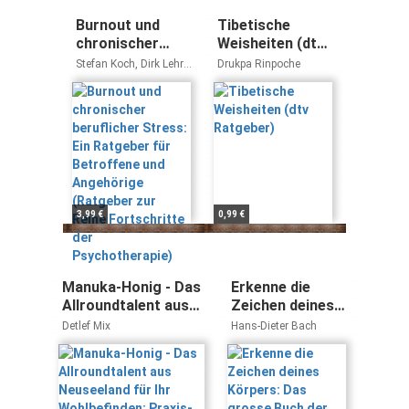
Burnout und
Tibetische
chronischer
Weisheiten (dtv
beruflicher
Ratgeber)
Stefan Koch, Dirk Lehr,
Drukpa Rinpoche
Stress: Ein
Andreas Hillert
Ratgeber für
Betroffene und
Angehörige
(Ratgeber zur
Reihe
Fortschritte der
Psychotherapie)
3,99 €
0,99 €
Manuka-Honig - Das
Erkenne die
Allroundtalent aus
Zeichen deines
Neuseeland für Ihr
Körpers: Das
Detlef Mix
Hans-Dieter Bach
Wohlbefinden:
grosse Buch der
Praxis-Ratgeber mit
Selbsthilfe (Ein
Anwendungstipps,
Bio Ritter
Erfahrungsberichten
Ratgeber)