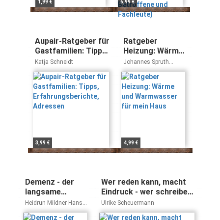
1,99 €
6,99 €
Aupair-Ratgeber für
Ratgeber
Gastfamilien: Tipps,
Heizung: Wärme
Erfahrungsberichte,
und
Katja Schneidt
Johannes Spruth
Adressen
Warmwasser für
Verbraucherzentrale
NRW
mein Haus
3,99 €
4,99 €
Demenz - der
Wer reden kann, macht
langsame
Eindruck - wer schreiben
Abschied: Ein
kann, macht Karriere:
Heidrun Mildner Hans-
Ulrike Scheuermann
Ratgeber für
Das
Arved Willberg