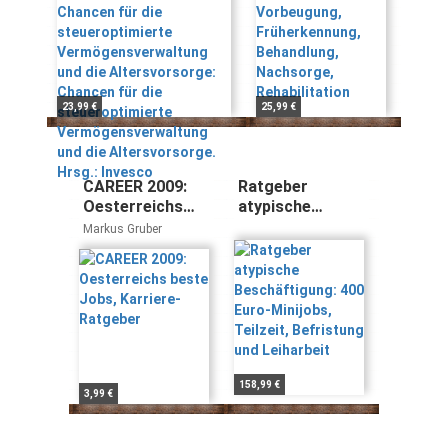
Altersvorsorge:
Rehabilitation
Chancen für die
steueroptimierte
Vermögensverwaltung
und die
23,99 €
25,99 €
Altersvorsorge. Hrsg.:
Invesco
CAREER 2009:
Ratgeber
Oesterreichs
atypische
beste Jobs,
Beschäftigung:
Markus Gruber
Karriere-
400 Euro-
Ratgeber
Minijobs,
Teilzeit,
Befristung und
Leiharbeit
158,99 €
3,99 €