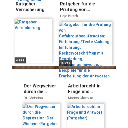
Ratgeber
Ratgeber für die
Versicherung
Prüfung von
Gefahrgutbeauftragten:
Hajo Busch
Einführung /Texte
/Anhang: Einführung,
Rechtsvorschriften mit
Begründung,
Auslegungshinweise, ...
Beispiele für die
Erarbeitung der
Antworten
4,99 €
15,99 €
Der Wegweiser
Arbeitsrecht in
durch die
Frage und
Depression: Der
Antwort
Dr. Christina
Marion Chwojka
Wissens-
(Ratgeber)
Wiesemann
Thomas Kallab
Ratgeber