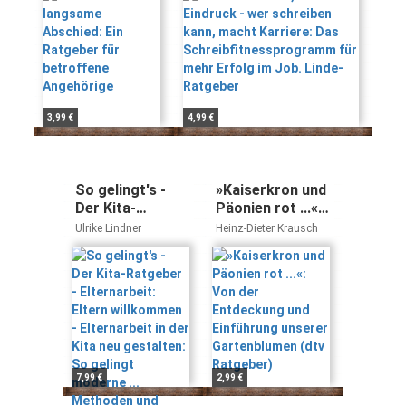
betroffene
Schreibfitnessprogramm
Angehörige
für mehr Erfolg im Job.
Linde-Ratgeber
3,99 €
4,99 €
So gelingt's -
»Kaiserkron und
Der Kita-
Päonien rot ...«:
Ratgeber -
Von der
Ulrike Lindner
Heinz-Dieter Krausch
Elternarbeit:
Entdeckung und
Eltern
Einführung
willkommen -
unserer
Elternarbeit in
Gartenblumen
der Kita neu
(dtv Ratgeber)
gestalten: So
gelingt moderne
... Methoden und
7,99 €
2,99 €
bewährten