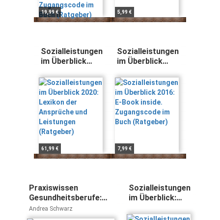
19,99 €
5,99 €
Sozialleistungen
Sozialleistungen
im Überblick
im Überblick
2020: Lexikon
2016: E-Book
der Ansprüche
inside.
und Leistungen
Zugangscode im
(Ratgeber)
Buch (Ratgeber)
61,99 €
7,99 €
Praxiswissen
Sozialleistungen
Gesundheitsberufe:
im Überblick:
Arbeitsrecht -
Lexikon der
Andrea Schwarz
Berufsrecht -
Ansprüche und