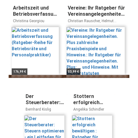
Arbeitszeit und
Vereine: Ihr Ratgeber für
Betriebsverfassung
Vereinsangelegenheiten.
(Ratgeber-Reihe für
Plus zahlreiche
Christina Georgiou
Christian Rauscher, Helmut
Betriebsräte und
Praxisbeispiele und
Scherhak, Johann Hinterleitner
Personalpraktiker)
Hinweise.: Ihr Ratgeber
für
Vereinsangelegenheiten.
Plus: ... und Hinweise.
Mit Musterstatuten
176,99 €
53,99 €
Der
Stottern
Steuerberater:
erfolgreich
Steuern
bewältigen :
Bernhard Kislig
Angelika Schindler
optimieren - ein
Ratgeber für
Leitfaden für die
Betroffene und
Schweiz (Ein
Angehörige
Ratgeber aus