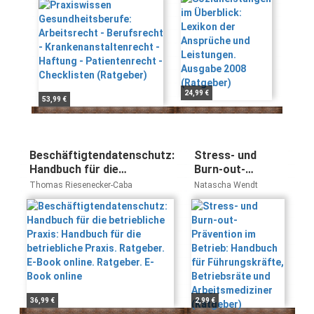
Krankenanstaltenrecht
Leistungen.
- Haftung -
Ausgabe 2008
Patientenrecht -
(Ratgeber)
Checklisten (Ratgeber)
24,99 €
53,99 €
Beschäftigtendatenschutz:
Stress- und
Handbuch für die
Burn-out-
betriebliche Praxis:
Prävention im
Thomas Riesenecker-Caba
Natascha Wendt
Handbuch für die
Betrieb:
betriebliche Praxis.
Handbuch für
Ratgeber. E-Book online.
Führungskräfte,
Ratgeber. E-Book online
Betriebsräte und
Arbeitsmediziner
(Ratgeber)
36,99 €
2,99 €