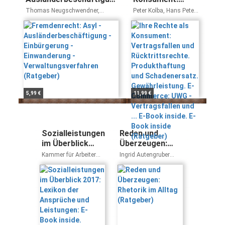
- Einbürgerung -
Vertragsfallen
Thomas Neugschwendner,
Peter Kolba, Hans Peter
Einwanderung -
und
Johannes Peyrl, Christian
Lehofer, Annemarie
Schmaus
Kosesnik-Wehrle
Verwaltungsverfahren
Rücktrittsrechte.
(Ratgeber)
Produkthaftung
und
Schadenersatz.
Gewährleistung.
E-Commerce:
UWG -
5,99 €
11,99 €
Vertragsfallen
und ... E-Book
inside. E-Book
inside (Ratgeber)
Sozialleistungen
Reden und
im Überblick
Überzeugen:
2017: Lexikon
Rhetorik im
Kammer für Arbeiter
Ingrid Autengruber
der Ansprüche
Alltag
und Angestellte für
Werner Tusche
Wien
und Leistungen:
(Ratgeber)
E-Book inside.
Zugangscode im
Buch (Ratgeber)