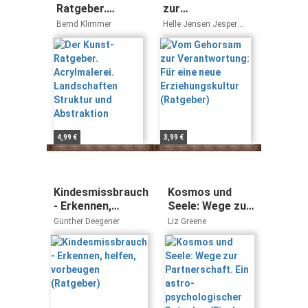
Ratgeber.
zur
Acrylmalerei.
Verantwortung:
Bernd Klimmer
Helle Jensen Jesper
Landschaften
Für eine neue
Juul
Struktur und
Erziehungskultur
Abstraktion
(Ratgeber)
4,99 €
3,99 €
Kindesmissbrauch
Kosmos und
- Erkennen,
Seele: Wege zur
helfen, vorbeugen
Partnerschaft.
Günther Deegener
Liz Greene
(Ratgeber)
Ein astro-
psychologischer
Ratgeber
(Fischer
Ratgeber)