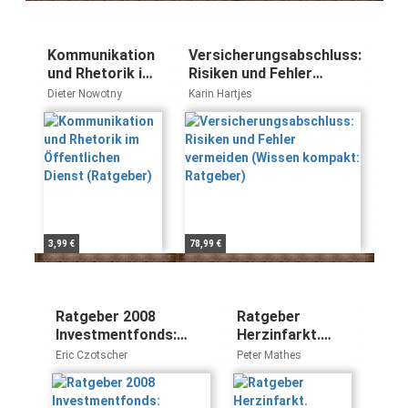
Kommunikation
Versicherungsabschluss:
und Rhetorik im
Risiken und Fehler
Öffentlichen
vermeiden (Wissen
Dieter Nowotny
Karin Hartjes
Dienst
kompakt: Ratgeber)
(Ratgeber)
3,99 €
78,99 €
Ratgeber 2008
Ratgeber
Investmentfonds:
Herzinfarkt.
Chancen für die
Vorbeugung,
Eric Czotscher
Peter Mathes
steueroptimierte
Früherkennung,
Vermögensverwaltung
Behandlung,
und die
Nachsorge,