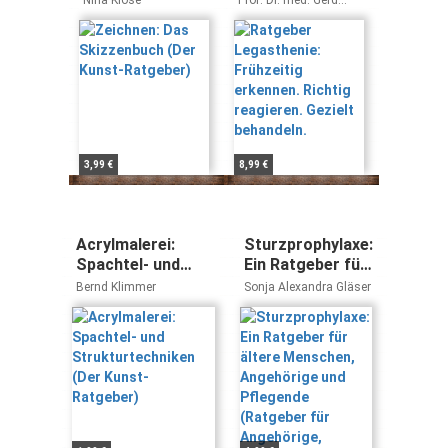
Nina Klose
Prof. Dr. med. Gerd
Ratgeber)
erkennen.
Schulte-Körne
Richtig
reagieren.
Gezielt
behandeln.
3,99 €
8,99 €
Acrylmalerei:
Sturzprophylaxe:
Spachtel- und
Ein Ratgeber für
Strukturtechniken
ältere
Bernd Klimmer
Sonja Alexandra Gläser
(Der Kunst-
Menschen,
Ratgeber)
Angehörige und
Pflegende
(Ratgeber für
Angehörige,
Betroffene und
Fachleute)