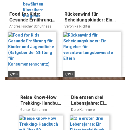
Klassikern.
Ratgeber
Food for Kids:
Rückenwind für
Gesunde Ernährung
Scheidungskinder: Ein
für Kinder und
Ratgeber für
Andrea Fischer Schulthess
Veronika Richter
Jugendliche
verantwortungsbewusste
(Ratgeber der
Eltern
Stiftung für
Konsumentenschutz)
7,99 €
0,99 €
Reise Know-How
Die ersten drei
Trekking-Handbuch
Lebensjahre: Ein
mit über 80
Elternbegleitbuch
Gunter Schramm
Doro Kammerer
Routenvorschlägen
(dtv Ratgeber)
weltweit: Der
Praxis-Ratgeber