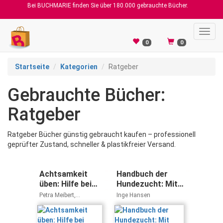
Bei BUCHMARIE finden Sie über 180.000 gebrauchte Bücher.
Toggl
navig
0
0
Startseite
Kategorien
Ratgeber
Gebrauchte Bücher:
Ratgeber
Ratgeber Bücher günstig gebraucht kaufen – professionell
geprüfter Zustand, schneller & plastikfreier Versand.
Achtsamkeit
Handbuch der
üben: Hilfe bei
Hundezucht: Mit
Stress,
großem
Petra Meibert,
Inge Hansen
Depression,
homöopathischen
Johannes Michalak,
Thomas Heidenreich
Ängsten und
Ratgeber