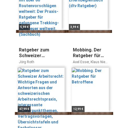
für gelungene
Trekking-
Abenteuer
weltweit.
(Sachbuch)
5,99 €
3,99 €
Ratgeber zum
Mobbing. Der
Schweizer
Ratgeber für
Arbeitsrecht:
Betroffene
Jörg Roth
Axel Esser, Klaus Niedl,
Wichtige Fragen und
Martin Wolmerath
Antworten aus der
schweizerischen
Arbeitsrechtspraxis,
interessante
Schwerpunktthemen,
Vertragsvorlagen,
Übersichtstafeln und
47,99 €
12,99 €
Fachglossar.