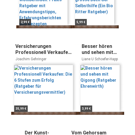
und Rezepten
2,99 €
5,99 €
Versicherungen
Besser hören
Professionell Verkaufen:
und sehen mit
Die 6 Stufen zum Erfolg
Qigong
Joachim Gehringer
Liane U Schoefer-Happ
(Ratgeber für
(Ratgeber
Versicherungsvermittler)
Ehrenwirth)
35,99 €
3,99 €
Der Kunst-
Vom Gehorsam