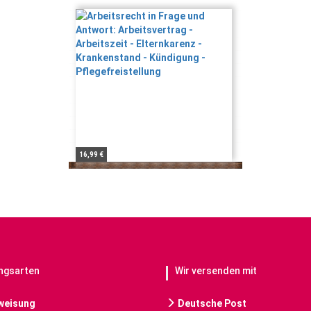
16,99 €
ngsarten
Wir versenden mit
weisung
Deutsche Post