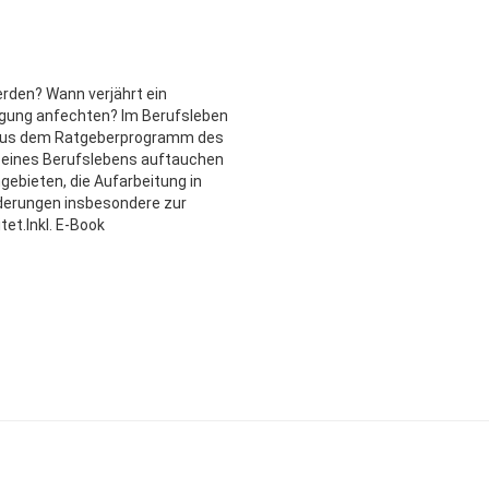
rden? Wann verjährt ein
gung anfechten? Im Berufsleben
er aus dem Ratgeberprogramm des
fe eines Berufslebens auftauchen
gebieten, die Aufarbeitung in
derungen insbesondere zur
tet.Inkl. E-Book