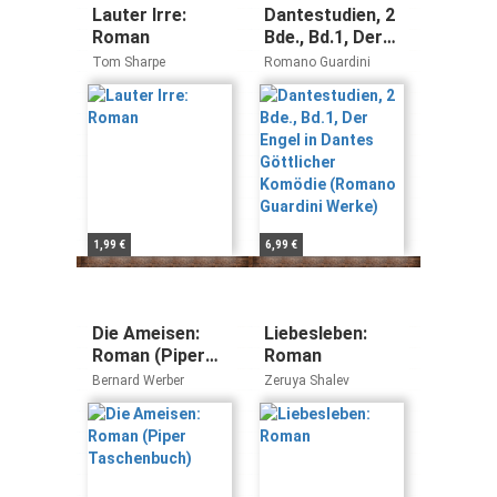
Lauter Irre:
Dantestudien, 2
Roman
Bde., Bd.1, Der
Engel in Dantes
Tom Sharpe
Romano Guardini
Göttlicher
Komödie
(Romano
Guardini Werke)
1,99 €
6,99 €
Die Ameisen:
Liebesleben:
Roman (Piper
Roman
Taschenbuch)
Bernard Werber
Zeruya Shalev