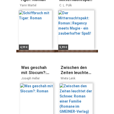
Roman | Regency
Yann Martel
C. L. Polk
meets Magie - ein
zauberhafter
Spaß!
4,99 €
5,99 €
Was geschah
Zwischen den
mit Slocum?:
Zeiten leuchtet
Roman
der Schnee:
Joseph Heller
Wiete Lenk
Roman einer
Familie (Romane
im GMEINER-
Verlag)