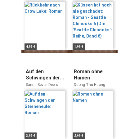
Chinooks 6 (Die
'Seattle
Chinooks'-Reihe,
Band 6)
4,99 €
1,99 €
Auf den
Roman ohne
Schwingen der
Namen
Sterneneule:
Sanna Seven Deers
Duong Thu Huong
Roman
3,99 €
2,99 €