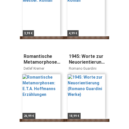
3,99 €
4,99 €
Romantische
1945: Worte zur
Metamorphosen:
Neuorientierung
E.T.A.
(Romano
Detlef Kremer
Romano Guardini
Hoffmanns
Guardini Werke)
Erzählungen
26,99 €
18,99 €