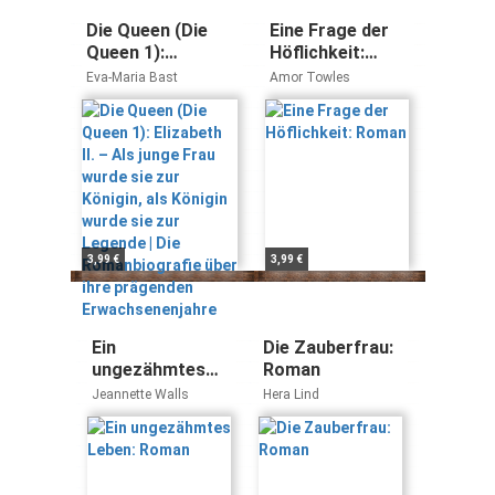
Die Queen (Die
Eine Frage der
Queen 1):
Höflichkeit:
Elizabeth II. – Als
Roman
Eva-Maria Bast
Amor Towles
junge Frau wurde
sie zur Königin,
als Königin wurde
sie zur Legende |
Die
Romanbiografie
über ihre
prägenden
3,99 €
3,99 €
Erwachsenenjahre
Ein
Die Zauberfrau:
ungezähmtes
Roman
Leben: Roman
Jeannette Walls
Hera Lind