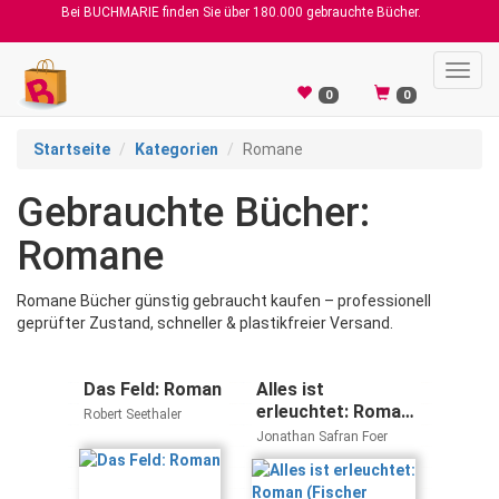
Bei BUCHMARIE finden Sie über 180.000 gebrauchte Bücher.
Toggl
navig
0
0
Startseite
Kategorien
Romane
Gebrauchte Bücher:
Romane
Romane Bücher günstig gebraucht kaufen – professionell
geprüfter Zustand, schneller & plastikfreier Versand.
Das Feld: Roman
Alles ist
erleuchtet: Roman
Robert Seethaler
(Fischer
Jonathan Safran Foer
Taschenbibliothek)