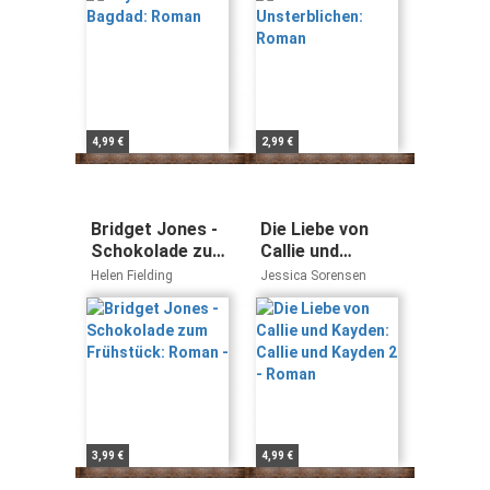
4,99 €
2,99 €
Bridget Jones -
Die Liebe von
Schokolade zum
Callie und
Frühstück:
Kayden: Callie
Helen Fielding
Jessica Sorensen
Roman -
und Kayden 2 -
Roman
3,99 €
4,99 €