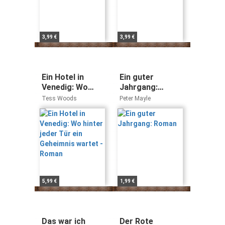
3,99 €
3,99 €
Ein Hotel in
Ein guter
Venedig: Wo
Jahrgang:
hinter jeder Tür
Roman
Tess Woods
Peter Mayle
ein Geheimnis
wartet - Roman
5,99 €
1,99 €
Das war ich
Der Rote