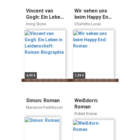
Vincent van
Wir sehen uns
Gogh: Ein Leben
beim Happy End:
in Leidenschaft:
Roman
Irving Stone
Charlotte Lucas
Roman-
Biographie
4,99 €
1,99 €
Simon: Roman
Weißdorn:
Roman
Marianne Fredriksson
Robert Kraner