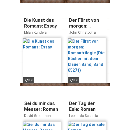
Die Kunst des
Der Fürst von
Romans: Essay
morgen:
Romantrilogie
Milan Kundera
John Christopher
(Die Bücher mit
dem blauen
Band, Band
85271)
2,99 €
2,99 €
Sei du mir das
Der Tag der
Messer: Roman
Eule: Roman
David Grossman
Leonardo Sciascia