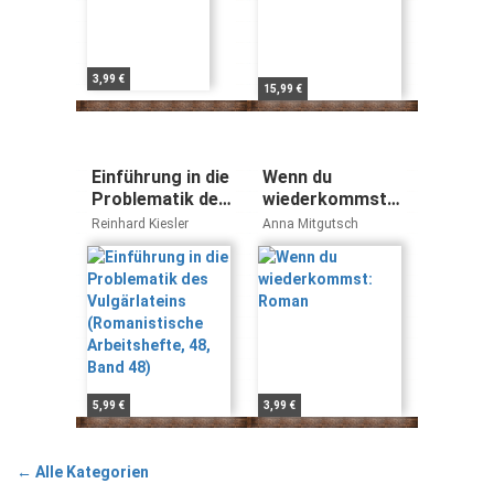
3,99 €
15,99 €
Einführung in die
Wenn du
Problematik des
wiederkommst:
Vulgärlateins
Roman
Reinhard Kiesler
Anna Mitgutsch
(Romanistische
Arbeitshefte, 48,
Band 48)
5,99 €
3,99 €
← Alle Kategorien