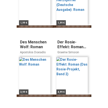
1,99 €
1,99 €
Des Menschen
Der Rosie-
Wolf: Roman
Effekt: Roman
(Das Rosie-
Apostolos Doxiadis
Graeme Simsion
Projekt, Band 2)
3,99 €
4,99 €