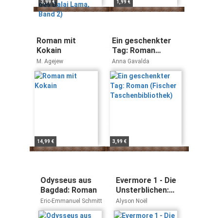
3,99 €
1,99 €
Roman mit
Ein geschenkter
Kokain
Tag: Roman
(Fischer
M. Agejew
Anna Gavalda
Taschenbibliothek)
14,99 €
3,99 €
Odysseus aus
Evermore 1 - Die
Bagdad: Roman
Unsterblichen:
Roman
Eric-Emmanuel Schmitt
Alyson Noël