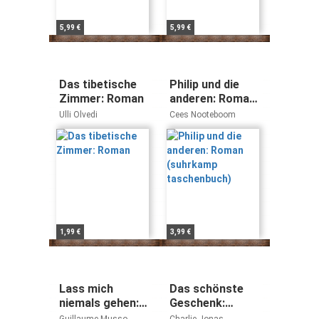
5,99 €
5,99 €
Das tibetische
Philip und die
Zimmer: Roman
anderen: Roman
(suhrkamp
Ulli Olvedi
Cees Nooteboom
taschenbuch)
1,99 €
3,99 €
Lass mich
Das schönste
niemals gehen:
Geschenk:
Roman
Roman