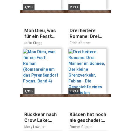
4,99 €
2,99 €
Mon Dieu, was
Drei heitere
für ein Fest!:
Romane: Drei
Roman
Männer im
Julia Stagg
Erich Kästner
(Romanreihe um
Schnee, Der
das
kleine
Pyrenäendorf
Grenzverkehr,
Fogas, Band 4)
Fabian - Die
Geschichte
eines Moralisten
4,99 €
5,99 €
Rückkehr nach
Küssen hat noch
Crow Lake:
nie geschadet:
Roman
Roman - Seattle
Mary Lawson
Rachel Gibson