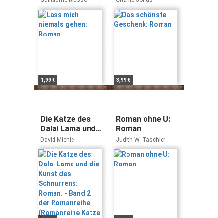
Guillaume Musso
Charlie Jonas
1,99 €
3,99 €
Die Katze des
Roman ohne U:
Dalai Lama und
Roman
die Kunst des
David Michie
Judith W. Taschler
Schnurrens:
Roman. - Band 2
der Romanreihe
(Romanreihe
Katze des Dalai
Lama, Band 2)