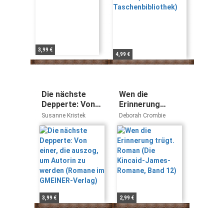
3,99 €
4,99 €
Die nächste
Wen die
Depperte: Von
Erinnerung
einer, die
trügt. Roman
Susanne Kristek
Deborah Crombie
auszog, um
(Die Kincaid-
Autorin zu
James-Romane,
werden (Romane
Band 12)
im GMEINER-
Verlag)
3,99 €
2,99 €