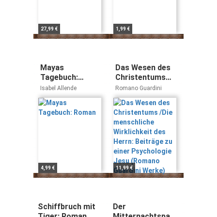
27,99 €
1,99 €
Mayas
Das Wesen des
Tagebuch:
Christentums
Roman
/Die
Isabel Allende
Romano Guardini
menschliche
Wirklichkeit des
Herrn: Beiträge
zu einer
Psychologie
Jesu (Romano
Guardini Werke)
4,99 €
11,99 €
Schiffbruch mit
Der
Tiger: Roman
Mitternachtspakt: