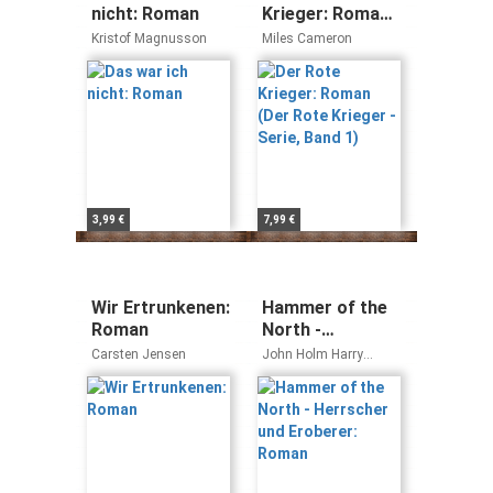
nicht: Roman
Krieger: Roman
(Der Rote
Kristof Magnusson
Miles Cameron
Krieger - Serie,
Band 1)
3,99 €
7,99 €
Wir Ertrunkenen:
Hammer of the
Roman
North -
Herrscher und
Carsten Jensen
John Holm Harry
Eroberer: Roman
Harrison