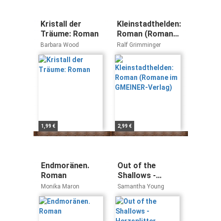
Kristall der
Kleinstadthelden:
Träume: Roman
Roman (Romane
im GMEINER-
Barbara Wood
Ralf Grimminger
Verlag)
1,99 €
2,99 €
Endmoränen.
Out of the
Roman
Shallows -
Herzsplitter
Monika Maron
Samantha Young
(Deutsche
Ausgabe):
Roman