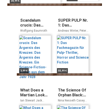
38,99 €
Scandalum
SUPER PULP Nr.
crucis: Das
1: Das
Ärgernis des
Fachmagazin für
Wolfgang Baumroth
Andreas Winter, Peter
Kreuzes: Das
Pulp-Thriller,
Hiess, r.evolver, Philipp
Schaab
Ärgernis des
Horror und
Kreuzes. Ein
Science Fiction
Science-Fiction-
Roman aus dem
Jahr 1928
3,99 €
55,99 €
What Does a
The Science Of
Martian Look
Orphan Black:
Like?: The
The Official
Ian Stewart Jack
Nina Nesseth Casey
Science of
Companion
Cohen
Griffin