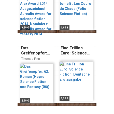
Aurealis Award
Science Fiction)
for science
fiction 2014,
Nominiert:
Aurealis Award
for fantasy 2014
9,99 €
1,99 €
Das
Eine Trillion
Greifenopfer:
Euro: Science
62. Roman
Fiction.
Thomas Finn
(Heyne Science
Deutsche
Fiction und
Erstausgabe
Fantasy (06))
1,99 €
2,99 €