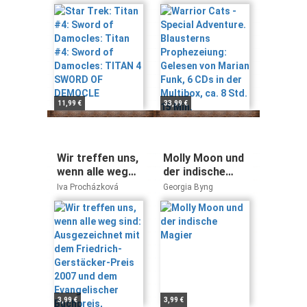
#4: Sword of
Blausterns
Damocles:
Prophezeiung:
TITAN 4 SWORD
Gelesen von
OF DEMOCLE
Marian Funk, 6
CDs in der
Multibox, ca. 8
Std. 15 Min.
11,99 €
33,99 €
Wir treffen uns,
Molly Moon und
wenn alle weg
der indische
sind:
Magier
Iva Procházková
Georgia Byng
Ausgezeichnet
mit dem
Friedrich-
Gerstäcker-
Preis 2007 und
dem
Evangelischer
Buchpreis,
3,99 €
3,99 €