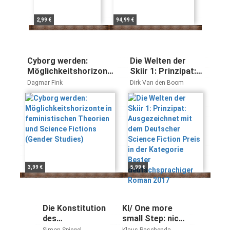
2,99 €
94,99 €
Cyborg werden:
Die Welten der
Möglichkeitshorizonte
Skiir 1: Prinzipat:
in feministischen
Ausgezeichnet mit
Dagmar Fink
Dirk Van den Boom
Theorien und Science
dem Deutscher
Fictions (Gender
Science Fiction
Studies)
Preis in der
Kategorie Bester
deutschsprachiger
Roman 2017
3,99 €
5,99 €
Die Konstitution
KI/ One more
des
small Step: nicht
Wunderbaren.
nur ein Science-