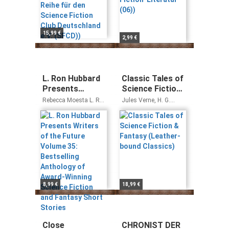
Deutschland e.V.
(SFCD))
15,99 €
2,99 €
L. Ron Hubbard
Classic Tales of
Presents
Science Fiction
Writers of the
& Fantasy
Rebecca Moesta L. Ron
Jules Verne, H. G.
Future Volume
(Leather-bound
Hubbard
Wells, Edgar Rice
Burroughs, Jack
35: Bestselling
Classics)
London, Sir Arthur
Anthology of
Conan Doyle
Award-Winning
Science Fiction
and Fantasy
Short Stories
8,99 €
18,99 €
Close
CHRONIST DER