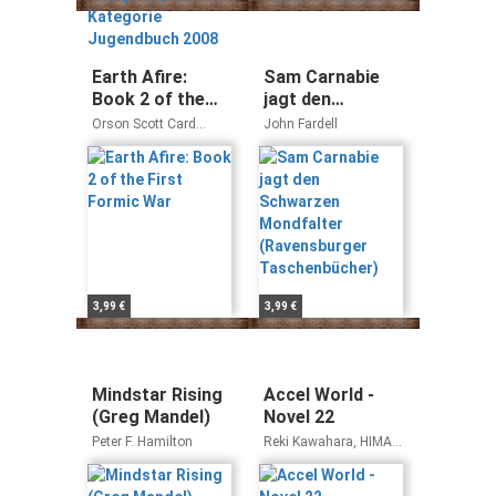
Kategorie
Jugendbuch
2008
Earth Afire:
Sam Carnabie
Book 2 of the
jagt den
First Formic War
Schwarzen
Orson Scott Card
John Fardell
Mondfalter
Aaron Johnston
(Ravensburger
Taschenbücher)
3,99 €
3,99 €
Mindstar Rising
Accel World -
(Greg Mandel)
Novel 22
Peter F. Hamilton
Reki Kawahara, HIMA,
Biipii