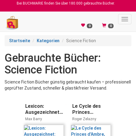
Bei BUCHMARIE finden Sie über 180.000 gebrauchte Bücher.
Toggl
navig
0
0
Startseite
Kategorien
Science Fiction
Gebrauchte Bücher:
Science Fiction
Science Fiction Bücher günstig gebraucht kaufen – professionell
geprüfter Zustand, schneller & plastikfreier Versand.
Lexicon:
Le Cycle des
Ausgezeichnet:
Princes
Alex Award
d'Ambre, tome 5
Max Barry
Roger Zelazny
2014,
: Les Cours du
Ausgezeichnet:
Chaos (Folio