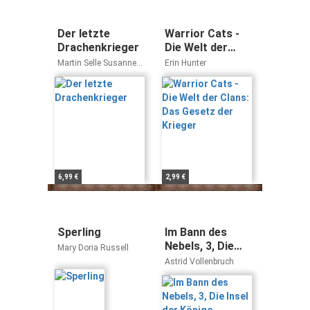
Der letzte
Warrior Cats -
Drachenkrieger
Die Welt der
Clans: Das
Martin Selle Susanne
Erin Hunter
Gesetz der
Knauss
Krieger
6,99 €
2,99 €
Sperling
Im Bann des
Nebels, 3, Die
Mary Doria Russell
Insel der Könige
Astrid Vollenbruch