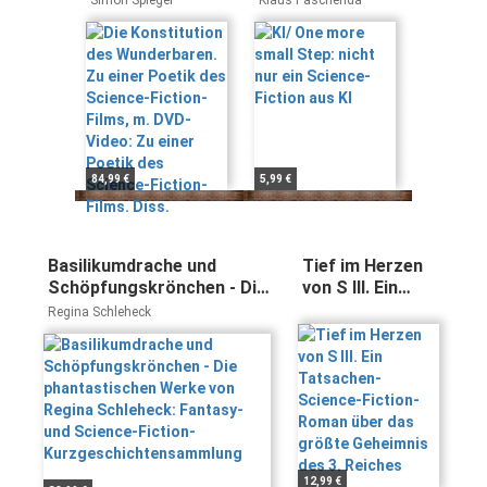
Simon Spiegel
Klaus Paschenda
Zu einer Poetik
Fiction aus KI
des Science-
Fiction-Films, m.
DVD-Video: Zu
einer Poetik des
Science-Fiction-
Films. Diss.
84,99 €
5,99 €
Basilikumdrache und
Tief im Herzen
Schöpfungskrönchen - Die
von S III. Ein
phantastischen Werke von
Tatsachen-
Regina Schleheck
Regina Schleheck:
Science-Fiction-
Fantasy- und Science-
Roman über das
Fiction-
größte
Kurzgeschichtensammlung
Geheimnis des 3.
Reiches
12,99 €