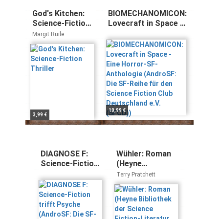
God's Kitchen:
BIOMECHANOMICON:
Science-Fiction
Lovecraft in Space -
Thriller
Eine Horror-SF-
Margit Ruile
Anthologie
(AndroSF: Die SF-
Reihe für den
Science Fiction Club
Deutschland e.V.
(SFCD))
10,99 €
3,99 €
DIAGNOSE F:
Wühler: Roman
Science-Fiction
(Heyne
trifft Psyche
Bibliothek der
Terry Pratchett
(AndroSF: Die
Science Fiction-
SF-Reihe für den
Literatur (06))
Science Fiction
Club