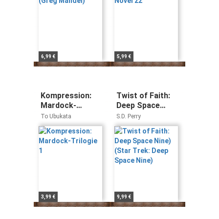
6,99 €
5,99 €
Kompression:
Twist of Faith:
Mardock-
Deep Space
Trilogie 1
Nine) (Star Trek:
To Ubukata
S.D. Perry
Deep Space
Nine)
3,99 €
9,99 €