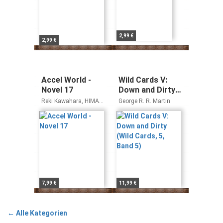
2,99 €
2,99 €
Accel World -
Wild Cards V:
Novel 17
Down and Dirty
(Wild Cards, 5,
Reki Kawahara, HIMA,
George R. R. Martin
Band 5)
Biipii
7,99 €
11,99 €
← Alle Kategorien