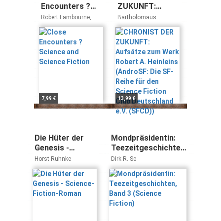
Encounters ?
ZUKUNFT:
Science and
Aufsätze zum
Robert Lambourne,
Bartholomäus
Science Fiction
Werk Robert A.
Michael Shallis,
Figatowski, Simon
Michael Shortland
Spiegel, Frank
Heinleins
Haberland, Christian
(AndroSF: Die
Künne, Felix
SF-Reihe für den
Woitkowski, Peer
Science Fiction
Zickgraf, Diana-Isabel
Club
Scheffen, Thomas
Deutschland e.V.
Harbach
(SFCD))
7,99 €
13,99 €
Die Hüter der
Mondpräsidentin:
Genesis -
Teezeitgeschichten,
Science-Fiction-
Band 3 (Science
Horst Ruhnke
Dirk R. Se
Roman
Fiction)