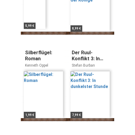
5,99 €
8,99 €
Silberflügel:
Der Ruul-
Roman
Konflikt 3: In
dunkelster
Kenneth Oppel
Stefan Burban
Stunde
1,99 €
7,99 €