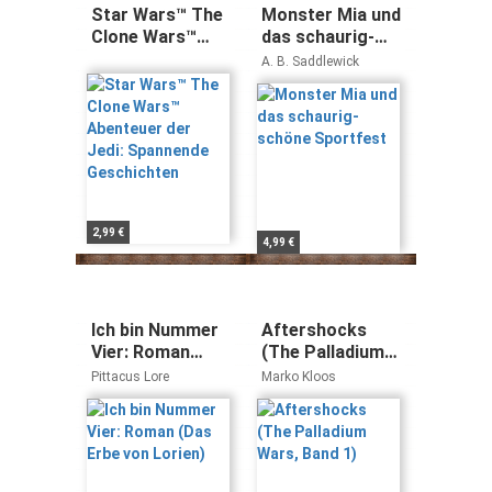
Star Wars™ The
Monster Mia und
Clone Wars™
das schaurig-
Abenteuer der
schöne
A. B. Saddlewick
Jedi: Spannende
Sportfest
Geschichten
2,99 €
4,99 €
Ich bin Nummer
Aftershocks
Vier: Roman
(The Palladium
(Das Erbe von
Wars, Band 1)
Pittacus Lore
Marko Kloos
Lorien)