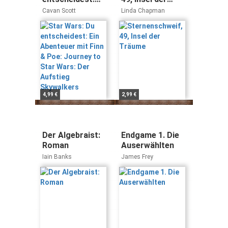
Ein Abenteuer
Träume
Cavan Scott
Linda Chapman
mit Finn & Poe:
Journey to Star
Wars: Der
Aufstieg
Skywalkers
4,99 €
2,99 €
Der Algebraist:
Endgame 1. Die
Roman
Auserwählten
Iain Banks
James Frey