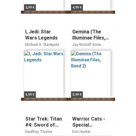
2,99 €
4,99 €
I, Jedi: Star
Gemina (The
Wars Legends
Illuminae Files,
Band 2)
Michael A. Stackpole
Jay Kristoff Amie
Kaufman
6,99 €
5,99 €
Star Trek: Titan
Warrior Cats -
#4: Sword of
Special
Damocles: Titan
Adventure.
Geoffrey Thorne
Erin Hunter