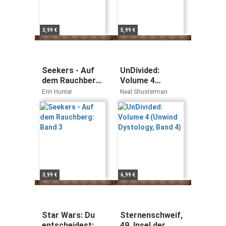
3,99 €
5,99 €
Seekers - Auf
UnDivided:
dem Rauchberg:
Volume 4
Band 3
(Unwind
Erin Hunter
Neal Shusterman
Dystology, Band
4)
3,99 €
6,99 €
Star Wars: Du
Sternenschweif,
entscheidest:
49, Insel der