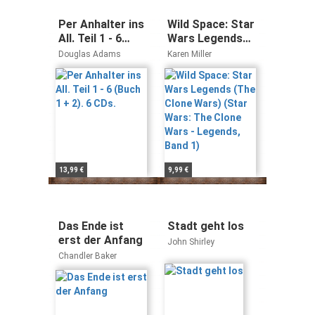
Per Anhalter ins
Wild Space: Star
All. Teil 1 - 6
Wars Legends
(Buch 1 + 2). 6
(The Clone
Douglas Adams
Karen Miller
CDs.
Wars) (Star
Wars: The Clone
Wars - Legends,
Band 1)
13,99 €
9,99 €
Das Ende ist
Stadt geht los
erst der Anfang
John Shirley
Chandler Baker