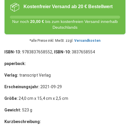
📦
Kostenfreier Versand ab 20 € Bestellwert
Nur noch
20,00 €
bis zum kostenfreien Versand innerhalb
Deutschlands
*alle Preise inkl. MwSt. zzgl.
Versandkosten
ISBN-13:
9783837658552,
ISBN-10:
3837658554
paperback:
Verlag:
transcript Verlag
Erscheinungsjahr:
2021-09-29
Größe:
24,0 cm x 15,4 cm x 2,5 cm
Gewicht:
523 g
Kurzbeschreibung: