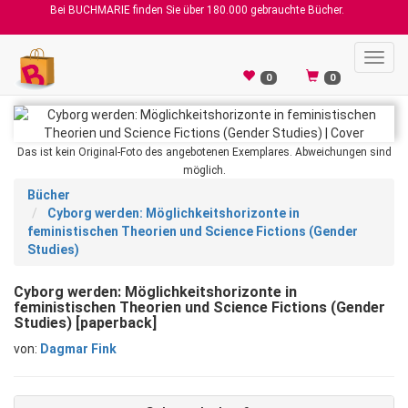
Bei BUCHMARIE finden Sie über 180.000 gebrauchte Bücher.
Toggl
navig
0
0
Das ist kein Original-Foto des angebotenen Exemplares. Abweichungen sind
möglich.
Bücher
Cyborg werden: Möglichkeitshorizonte in
feministischen Theorien und Science Fictions (Gender
Studies)
Cyborg werden: Möglichkeitshorizonte in
feministischen Theorien und Science Fictions (Gender
Studies) [paperback]
von:
Dagmar Fink