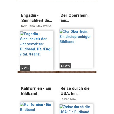
Engadin -
Der Oberrhein:
Sinnlichkeit der
Ein
Jahreszeiten:
dreisprachiger
Rolf Canal Max Weiss
Bildband. Dt.
Bildband
/Engl. /Ital.
/Franz.
83,99 €
6,99 €
Kalifornien - Ein
Reise durch die
Bildband
USA: Ein
Bildband mit
Stefan Nink
über 180 Bildern
auf 140 Seiten -
STÜRTZ Verlag