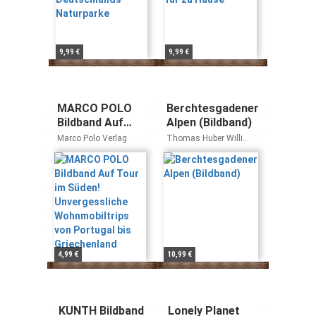
9,99 €
9,99 €
MARCO POLO
Berchtesgadener
Bildband Auf
Alpen (Bildband)
Tour im Süden!
Marco Polo Verlag
Thomas Huber Willi
Unvergessliche
Schwenkmeier
Wohnmobiltrips
von Portugal bis
Griechenland
4,99 €
10,99 €
KUNTH Bildband
Lonely Planet