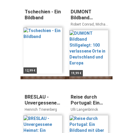
Tschechien - Ein
DUMONT
Bildband
Bildband
Stillgelegt: 100
Robert Conrad, Michael
verlassene Orte
Täger, Thomas
Kemnitz
in Deutschland
und Europa
12,99 €
19,99 €
BRESLAU -
Reise durch
Unvergessene
Portugal: Ein
Heimat: Ein
Bildband mit
Heinrich Trierenberg
Ulli Langenbrinck
Bildband mit 216
über 210 Bildern
Bildern auf 240
auf 140 Seiten -
Seiten -
STÜRTZ Verlag
RAUTENBERG