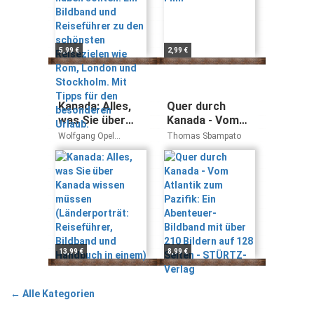
den schönsten
Nathan, Bernd Schiller,
Reisezielen wie
Klaus Viedebantt,
Rom, London
Thomas Winzker,
Bernd Klaube, Rolf
und Stockholm.
5,99 €
2,99 €
Goetz, Axel Pinck,
Mit Tipps für
Hans Günther Meurer,
den besonderen
Eugen E. Hüsler, Jörg
Urlaub.
Berghoff, Michael
Neumann-Adrian,
Kanada: Alles,
Quer durch
Reimund Ignatz, Maria
was Sie über
Kanada - Vom
Guntermann, Dagmar
Kanada wissen
Atlantik zum
Wolfgang Opel
Thomas Sbampato
Kluthe, Lothar Schmidt,
müssen
Pazifik: Ein
Mechtild Opel
Hans-Joachim
(Länderporträt:
Abenteuer-
Spitzenberger, Herbert
Taschler, Peter V.
Reiseführer,
Bildband mit
Neumann
Bildband und
über 210 Bildern
Handbuch in
auf 128 Seiten -
einem)
STÜRTZ-Verlag
13,99 €
8,99 €
← Alle Kategorien