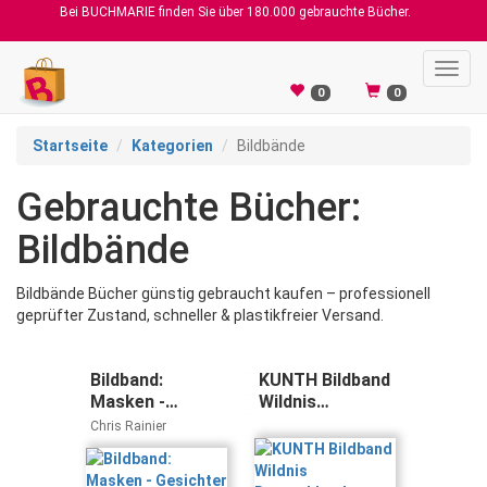
Bei BUCHMARIE finden Sie über 180.000 gebrauchte Bücher.
Toggl
navig
0
0
Startseite
Kategorien
Bildbände
Gebrauchte Bücher:
Bildbände
Bildbände Bücher günstig gebraucht kaufen – professionell
geprüfter Zustand, schneller & plastikfreier Versand.
Bildband:
KUNTH Bildband
Masken -
Wildnis
Gesichter und
Deutschland:
Chris Rainier
Mythen von den
Einzigartige
Enden der Welt.
Nationalparks