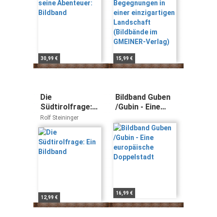
(Bildbände im
GMEINER-
Verlag)
30,99 €
15,99 €
Die
Bildband Guben
Südtirolfrage:
/Gubin - Eine
Ein Bildband
europäische
Rolf Steininger
Doppelstadt
16,99 €
12,99 €