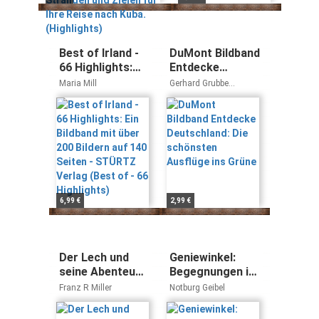
Best of Irland -
DuMont Bildband
66 Highlights:
Entdecke
Ein Bildband mit
Deutschland: Die
Maria Mill
Gerhard Grubbe
über 200 Bildern
schönsten
Reinhard Pietsch
auf 140 Seiten -
Ausflüge ins
STÜRTZ Verlag
Grüne
(Best of - 66
Highlights)
6,99 €
2,99 €
Der Lech und
Geniewinkel:
seine Abenteuer:
Begegnungen in
Bildband
einer
Franz R Miller
Notburg Geibel
einzigartigen
Landschaft