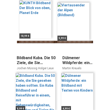
Erde
Helmut Dumler
18,99 €
5,99 €
Bildband Kuba. Die 50
Dülmener
Ziele, die Sie
Wildpferde: ein
gesehen haben
Bildband mit
Jochen Müssig Holger Leue
Martin Kreuels
sollten. Ein Kuba
Texten von
Bildband und
Kindern
Reiseführer in
einem, mit
Sehenswürdigkeiten,
Stränden und Zielen
für Ihre Reise nach
Kuba. (Highlights)
8,99 €
4,99 €