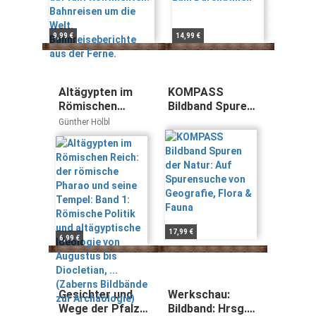
Bahnreiseberichte
aus der Ferne.
9,99 €
14,99 €
Altägypten im
KOMPASS
Römischen
Bildband Spuren
Reich: der
der Natur: Auf
Günther Hölbl
römische
Spurensuche
Pharao und
von Geografie,
seine Tempel:
Flora & Fauna
Band 1:
Römische Politik
und
altägyptische
Ideologie von
17,99 €
6,99 €
Augustus bis
Diocletian, ...
(Zaberns
Bildbände zur
Gesichter und
Werkschau:
Archäologie)
Wege der Pfalz:
Bildband: Hrsg.: