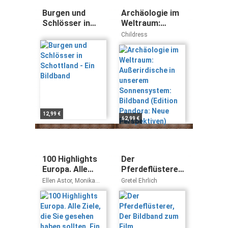
Burgen und
Archäologie im
Schlösser in
Weltraum:
Schottland - Ein
Außerirdische in
Childress
Bildband
unserem
Sonnensystem:
Bildband (Edition
Pandora: Neue
Perspektiven)
12,99 €
62,99 €
100 Highlights
Der
Europa. Alle
Pferdeflüsterer,
Ziele, die Sie
Der Bildband
Ellen Astor, Monika
Gretel Ehrlich
gesehen haben
zum Film
Baumüller, Gunnar
Habitz, Dietmar Falk,
sollten. Ein
Heidrun Kiegel, Marike
Bildband und
Langhorst, Jochen
Reiseführer zu
Müssig, Michael K.