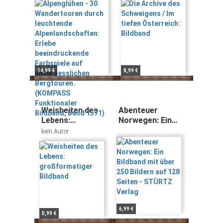
Erlebe
Bildband
beeindruckende
Farbspiele auf
unvergesslichen
Bergtouren.
(KOMPASS
Funktionaler
14,99 €
8,99 €
Bildband, Band
1571)
Weisheiten des
Abenteuer
Lebens:
Norwegen: Ein
großformatiger
Bildband mit
kein Autor
Bildband
über 250 Bildern
auf 128 Seiten -
STÜRTZ Verlag
6,99 €
5,99 €