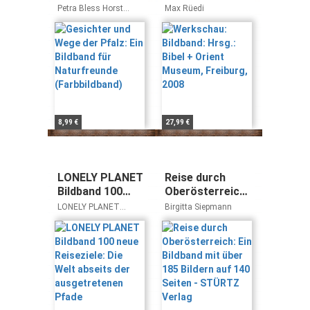
Ein Bildband für
Bibel + Orient
Petra Bless Horst
Max Rüedi
Naturfreunde
Museum,
Bless
(Farbbildband)
Freiburg, 2008
8,99 €
27,99 €
LONELY PLANET
Reise durch
Bildband 100
Oberösterreich:
neue Reiseziele:
Ein Bildband mit
LONELY PLANET
Birgitta Siepmann
Die Welt abseits
über 185 Bildern
Deutschland
der
auf 140 Seiten -
ausgetretenen
STÜRTZ Verlag
Pfade