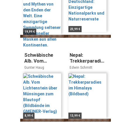
Eine einzigartige
und
Sammlung
Naturreservate
seltener
traditioneller
Masken aus
allen
23,99 €
19,99 €
Kontinenten.
Schwäbische
Nepal:
Alb. Vom
Trekkerparadies
Lichtenstein
im Himalaya
Gunter Haug
Edwin Schmitt
über Münsingen
(Bildband)
zum Blautopf
(Bildbände im
GMEINER-
Verlag)
8,99 €
13,99 €