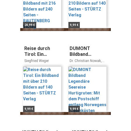
Verlag
20,99 €
9,99 €
Reise durch
DUMONT
Tirol: Ein
Bildband
Bildband mit
Legendäre
Siegfried Weger
Dr. Christian Nowak,
über 210 Bildern
Seereise
Annette Ster, Michael
Möbius
auf 140 Seiten -
Hurtigruten: Mit
STÜRTZ Verlag
dem Postschiff
entlang
Norwegens
Traumküsten
9,99 €
9,99 €