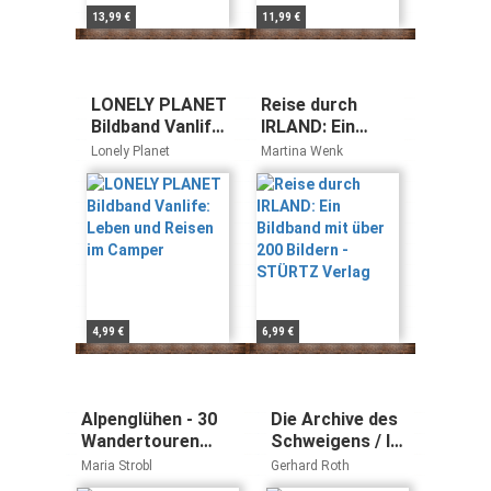
13,99 €
11,99 €
LONELY PLANET
Reise durch
Bildband Vanlife:
IRLAND: Ein
Leben und
Bildband mit
Lonely Planet
Martina Wenk
Reisen im
über 200 Bildern
Camper
- STÜRTZ
Verlag
4,99 €
6,99 €
Alpenglühen - 30
Die Archive des
Wandertouren
Schweigens / Im
durch leuchtende
tiefen
Maria Strobl
Gerhard Roth
Alpenlandschaften:
Österreich: