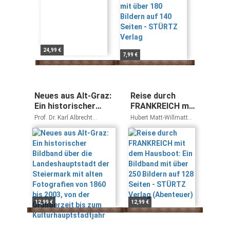
24,99 €
7,99 €
Neues aus Alt-Graz:
Reise durch
Ein historischer
FRANKREICH mit
Bildband über die
dem Hausboot:
Prof. Dr. Karl Albrecht
Hubert Matt-Willmatt
Landeshauptstadt
Ein Bildband mit
Kubinzky
Beate Kierey
der Steiermark mit
über 250 Bildern
alten Fotografien
auf 128 Seiten -
von 1860 bis 2003,
STÜRTZ Verlag
von der Gründerzeit
(Abenteuer)
bis zum
Kulturhauptstadtjahr
12,99 €
12,99 €