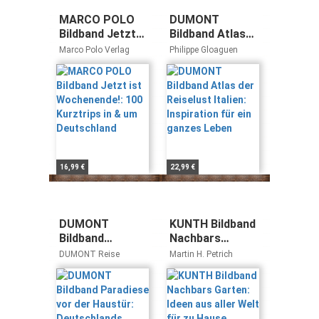
MARCO POLO
DUMONT
Bildband Jetzt
Bildband Atlas
ist
der Reiselust
Marco Polo Verlag
Philippe Gloaguen
Wochenende!:
Italien:
100 Kurztrips in
Inspiration für
& um
ein ganzes
Deutschland
Leben
16,99 €
22,99 €
DUMONT
KUNTH Bildband
Bildband
Nachbars
Paradiese vor
Garten: Ideen
DUMONT Reise
Martin H. Petrich
der Haustür:
aus aller Welt
Deutschlands
für zu Hause
Naturparke