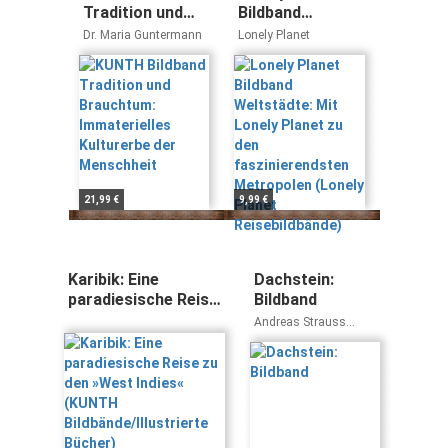
Tradition und
Bildband
Brauchtum:
Weltstädte: Mit
Dr. Maria Guntermann
Lonely Planet
Immaterielles
Lonely Planet zu
Kulturerbe der
den
Menschheit
faszinierendsten
Metropolen
(Lonely Planet
Reisebildbände)
21,99 €
9,99 €
Karibik: Eine
Dachstein:
paradiesische Reise
Bildband
zu den »West Indies«
Andreas Strauss
(KUNTH
Andrea Strauss
Bildbände/Illustrierte
Bücher)