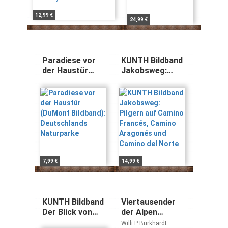
12,99 €
24,99 €
Paradiese vor
KUNTH Bildband
der Haustür
Jakobsweg:
(DuMont
Pilgern auf
Bildband):
Camino Francés,
Deutschlands
Camino
Naturparke
Aragonés und
Camino del
Norte
7,99 €
14,99 €
KUNTH Bildband
Viertausender
Der Blick von
der Alpen
oben, Planet
(Bildband)
Willi P Burkhardt