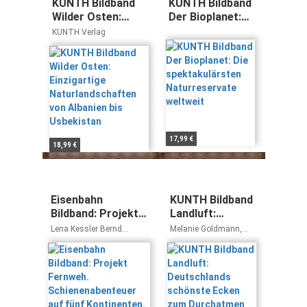
KUNTH Bildband
KUNTH Bildband
Wilder Osten:
Der Bioplanet:
Einzigartige
Die
KUNTH Verlag
Naturlandschaften
spektakulärsten
von Albanien bis
Naturreservate
Usbekistan
weltweit
17,99 €
18,99 €
Eisenbahn
KUNTH Bildband
Bildband: Projekt
Landluft:
Fernweh.
Deutschlands
Lena Kessler Bernd
Melanie Goldmann,
Schienenabenteuer
schönste Ecken
Hasenfratz
Mathias Hejny, Melanie
Kiel, Karolin Küntzel,
auf fünf
zum
Jana Lösch, Christa
Kontinenten.
Durchatmen
Pöppelmann, Viktoria
Bahnreisen um die
Schuster
Welt.