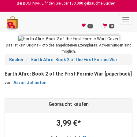
Bei BUCHMARIE finden Sie über 180.000 gebrauchte Bücher.
Toggl
navig
0
0
Das ist kein Original-Foto des angebotenen Exemplares. Abweichungen sind
möglich.
Bücher
Earth Afire: Book 2 of the First Formic War
Earth Afire: Book 2 of the First Formic War [paperback]
von:
Aaron Johnston
Gebraucht kaufen
3,99 €*