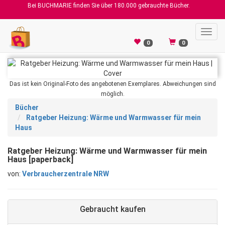
Bei BUCHMARIE finden Sie über 180.000 gebrauchte Bücher.
Toggl
navig
0
0
Das ist kein Original-Foto des angebotenen Exemplares. Abweichungen sind
möglich.
Bücher
Ratgeber Heizung: Wärme und Warmwasser für mein
Haus
Ratgeber Heizung: Wärme und Warmwasser für mein
Haus [paperback]
von:
Verbraucherzentrale NRW
Gebraucht kaufen