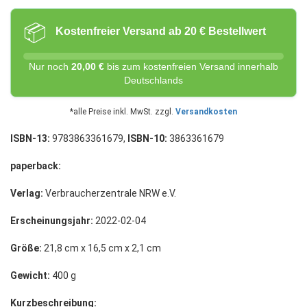
📦
Kostenfreier Versand ab 20 € Bestellwert
Nur noch
20,00 €
bis zum kostenfreien Versand innerhalb
Deutschlands
*alle Preise inkl. MwSt. zzgl.
Versandkosten
ISBN-13:
9783863361679,
ISBN-10:
3863361679
paperback:
Verlag:
Verbraucherzentrale NRW e.V.
Erscheinungsjahr:
2022-02-04
Größe:
21,8 cm x 16,5 cm x 2,1 cm
Gewicht:
400 g
Kurzbeschreibung: