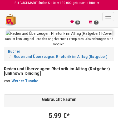
Bei BUCHMARIE finden Sie über 180.000 gebrauchte Bücher.
Toggl
navig
0
0
Das ist kein Original-Foto des angebotenen Exemplares. Abweichungen sind
möglich.
Bücher
Reden und Überzeugen: Rhetorik im Alltag (Ratgeber)
Reden und Überzeugen: Rhetorik im Alltag (Ratgeber)
[unknown_binding]
von:
Werner Tusche
Gebraucht kaufen
5,99 €*