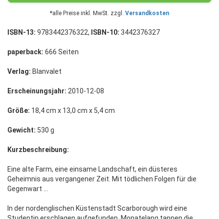
*alle Preise inkl. MwSt. zzgl.
Versandkosten
ISBN-13:
9783442376322,
ISBN-10:
3442376327
paperback:
666 Seiten
Verlag:
Blanvalet
Erscheinungsjahr:
2010-12-08
Größe:
18,4 cm x 13,0 cm x 5,4 cm
Gewicht:
530 g
Kurzbeschreibung:
Eine alte Farm, eine einsame Landschaft, ein düsteres
Geheimnis aus vergangener Zeit. Mit tödlichen Folgen für die
Gegenwart ...
In der nordenglischen Küstenstadt Scarborough wird eine
Studentin erschlagen aufgefunden. Monatelang tappen die