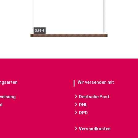
3,99 €
ngsarten
Wir versenden mit
weisung
Deutsche Post
l
DHL
DPD
Versandkosten