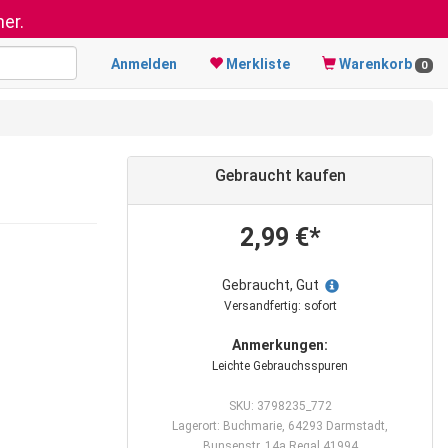
er.
Anmelden
Merkliste
Warenkorb
0
Gebraucht kaufen
2,99 €*
Gebraucht, Gut
Versandfertig: sofort
Anmerkungen:
Leichte Gebrauchsspuren
SKU: 3798235_772
Lagerort: Buchmarie, 64293 Darmstadt,
Bunsenstr. 14a Regal 41994