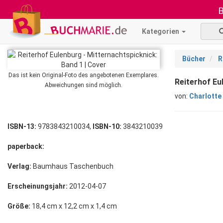
B
Kategorien
Bücher
R
Das ist kein Original-Foto des angebotenen Exemplares.
Reiterhof Eu
Abweichungen sind möglich.
von:
Charlotte
ISBN-13:
9783843210034,
ISBN-10:
3843210039
paperback:
Verlag:
Baumhaus Taschenbuch
Erscheinungsjahr:
2012-04-07
Größe:
18,4 cm x 12,2 cm x 1,4 cm