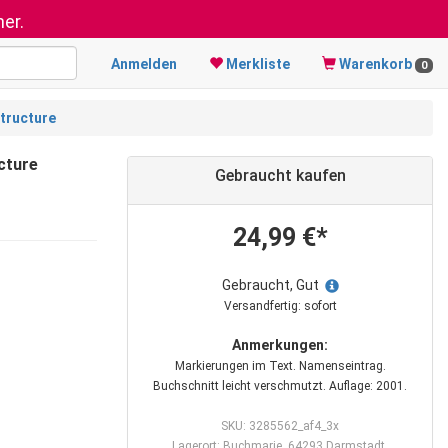
er.
Anmelden
Merkliste
Warenkorb
0
tructure
cture
Gebraucht kaufen
24,99 €*
Gebraucht, Gut
Versandfertig: sofort
Anmerkungen:
Markierungen im Text. Namenseintrag.
Buchschnitt leicht verschmutzt. Auflage: 2001.
SKU: 3285562_af4_3x
Lagerort: Buchmarie, 64293 Darmstadt,