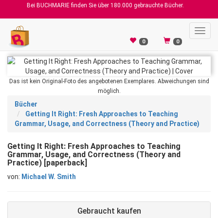
Bei BUCHMARIE finden Sie über 180.000 gebrauchte Bücher.
Toggl
navig
0
0
Das ist kein Original-Foto des angebotenen Exemplares. Abweichungen sind
möglich.
Bücher
Getting It Right: Fresh Approaches to Teaching
Grammar, Usage, and Correctness (Theory and Practice)
Getting It Right: Fresh Approaches to Teaching
Grammar, Usage, and Correctness (Theory and
Practice) [paperback]
von:
Michael W. Smith
Gebraucht kaufen