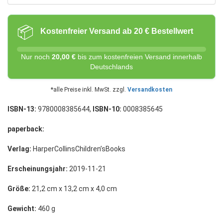
📦
Kostenfreier Versand ab 20 € Bestellwert
Nur noch
20,00 €
bis zum kostenfreien Versand innerhalb
Deutschlands
*alle Preise inkl. MwSt. zzgl.
Versandkosten
ISBN-13:
9780008385644,
ISBN-10:
0008385645
paperback:
Verlag:
HarperCollinsChildren’sBooks
Erscheinungsjahr:
2019-11-21
Größe:
21,2 cm x 13,2 cm x 4,0 cm
Gewicht:
460 g