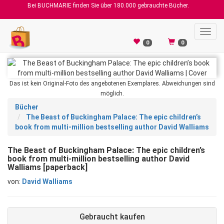
Bei BUCHMARIE finden Sie über 180.000 gebrauchte Bücher.
Toggl
navig
0
0
Das ist kein Original-Foto des angebotenen Exemplares. Abweichungen sind
möglich.
Bücher
The Beast of Buckingham Palace: The epic children’s
book from multi-million bestselling author David Walliams
The Beast of Buckingham Palace: The epic children’s
book from multi-million bestselling author David
Walliams [paperback]
von:
David Walliams
Gebraucht kaufen