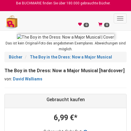
Bei BUCHMARIE finden Sie über 180.000 gebrauchte Bücher.
Toggl
navig
0
0
Das ist kein Original-Foto des angebotenen Exemplares. Abweichungen sind
möglich.
Bücher
The Boy in the Dress: Now a Major Musical
The Boy in the Dress: Now a Major Musical [hardcover]
von:
David Walliams
Gebraucht kaufen
6,99 €*