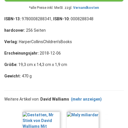
*alle Preise inkl. MwSt. zzgl.
Versandkosten
ISBN-13:
9780008288341,
ISBN-10:
0008288348
hardcover:
256 Seiten
Verlag:
HarperCollinsChildren’sBooks
Erscheinungsjahr:
2018-12-06
Größe:
19,3 cm x 14,3 cm x 1,9 cm
Gewicht:
470 g
Weitere Artikel von:
David Walliams
(mehr anzeigen)