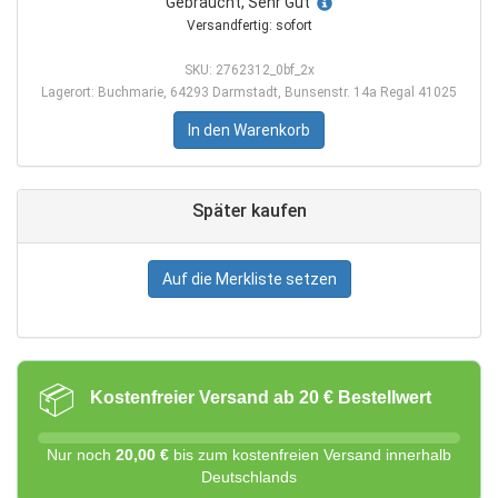
Gebraucht, Sehr Gut
Versandfertig: sofort
SKU: 2762312_0bf_2x
Lagerort: Buchmarie, 64293 Darmstadt, Bunsenstr. 14a Regal 41025
In den Warenkorb
Später kaufen
Auf die Merkliste setzen
📦
Kostenfreier Versand ab 20 € Bestellwert
Nur noch
20,00 €
bis zum kostenfreien Versand innerhalb
Deutschlands