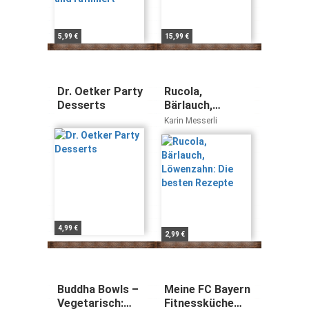
5,99 €
15,99 €
Dr. Oetker Party
Rucola,
Desserts
Bärlauch,
Löwenzahn: Die
Karin Messerli
besten Rezepte
4,99 €
2,99 €
Buddha Bowls –
Meine FC Bayern
Vegetarisch:
Fitnessküche