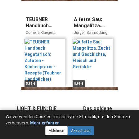
TEUBNER
A fette Sau:
Handbuch
Mangalitza.
Vegetarisch:
Zucht und
Cornelia Klaeger
Jürgen Schmücking
Zutaten -
Geschichte,
Claudia Bruckmann
Küchenpraxis -
Fleisch und
Rezepte
Gerichte
(Teubner
Handbücher)
5,99 €
8,99 €
LIGHT & FUN: DIE
Das goldene
AUSSERGEWÖHNLICHEN
Buch der Quitte:
Wir verwenden Cookies für anonyme Statistik, um den Shop zu
REZEPTE OHNE
Rezepte und
Snacking Media
Freddy Christandl
verbessern.
Mehr erfahren
KALORIEN! (A LA
Warenkunde:
Lucas Rosenblatt
Ablehnen
Akzeptieren
CARTE)
Das Comeback