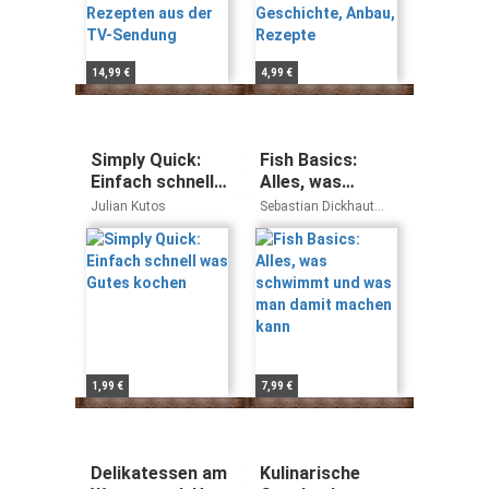
14,99 €
4,99 €
Simply Quick:
Fish Basics:
Einfach schnell
Alles, was
was Gutes
schwimmt und
Julian Kutos
Sebastian Dickhaut
kochen
was man damit
Cornelia Schinharl
machen kann
1,99 €
7,99 €
Delikatessen am
Kulinarische