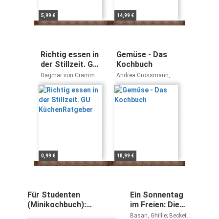
5,99 €
14,99 €
Richtig essen in
Gemüse - Das
der Stillzeit. GU
Kochbuch
KüchenRatgeber
Dagmar von Cramm
Andrea Grossmann,
Johann Pabst, Michael
Kolm
0,99 €
18,99 €
Für Studenten
Ein Sonnentag
(Minikochbuch):
im Freien: Die
Preiswert, einfach und
besten Rezepte
Basan, Ghillie; Beckett,