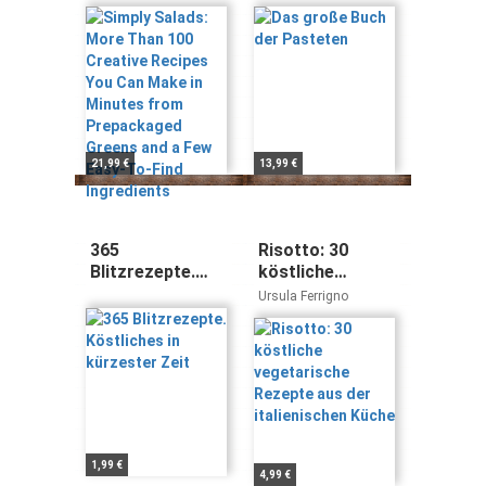
You Can Make in
Edouard Longue,
Michael Raffael, Frank
Minutes from
Wesel, Hannelore
Prepackaged
Blohm
Greens and a
Few Easy-To-
Find Ingredients
21,99 €
13,99 €
365
Risotto: 30
Blitzrezepte.
köstliche
Köstliches in
vegetarische
Ursula Ferrigno
kürzester Zeit
Rezepte aus der
italienischen
Küche
1,99 €
4,99 €