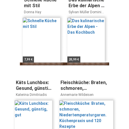
mit Stil
Erbe der Alpen -
Das Kochbuch
Donna Hay
Sylvan Müller Dominik
Flammer
7,99 €
20,99 €
Käts Lunchbox:
Fleischküche: Braten,
Gesund, günstig,
schmoren,
gut
Niedertemperaturgaren.
Katerina Dimitriadis
Annemarie Wildeisen
Küchenpraxis und 120
Rezepte