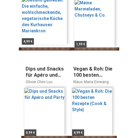
Küche des
Kurhauses
Marienkron
4,99 €
1,99 €
Dips und Snacks
Vegan & Roh: Die
für Apéro und
100 besten
Party
Rezepte (Cook &
Olivier Chini Luc
Klaus Maria Einwanger
Style)
Sananes
Christl Kurz
0,99 €
4,99 €