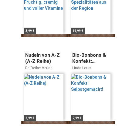
3,99 €
19,99 €
Nudeln von A-Z
Bio-Bonbons &
(A-Z Reihe)
Konfekt:
Selbstgemacht!
Dr. Oetker Verlag
Linda Louis
4,99 €
2,99 €