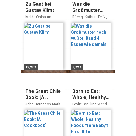
Zu Gast bei
Was die
Gustav Klimt
Großmutter
noch wußte,
Isolde Ohlbaum
Rüegg, Kathrin; Feißt,
Band 4: Essen
Joachim Nagel
Werner O.
wie damals
10,99 €
4,99 €
The Great Chile
Born to Eat:
Book: [A
Whole, Healthy
Cookbook]
Foods from
John Harrisson Mark
Leslie Schilling Wendy
Baby's First Bite
Miller
Jo Peterson