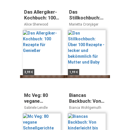
Das Allergiker-
Das
Kochbuch: 100
Stillkochbuch:
Rezepte für
Über 100
Alice Sherwood
Marietta Cronjäger
Genießer
Rezepte - lecker
und bekömmlich
für Mutter und
Baby
3,99 €
1,99 €
Mc Veg: 80
Biancas
vegane
Backbuch: Von
Schnellgerichte
kinderleicht bis
Gabriele Lendle
Bianca Wohlgemuth
backshowreif