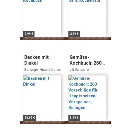
7,99 €
2,99 €
Backen mit
Gemüse-
Dinkel
Kochbuch: 260
Vorschläge für
Berweger Hirano-Curtet
Lili Schaeffer
Hauptspeisen,
Vorspeisen,
Beilagen
16,99 €
8,99 €