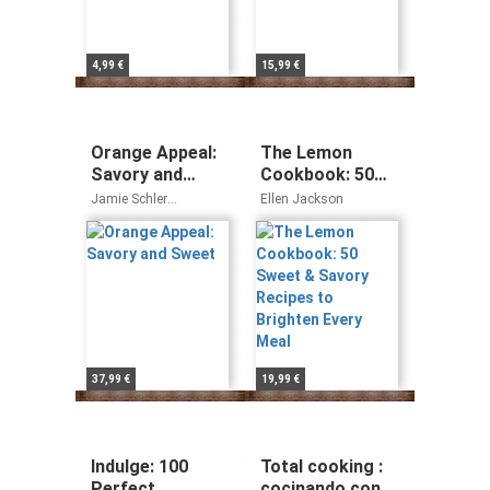
4,99 €
15,99 €
Orange Appeal:
The Lemon
Savory and
Cookbook: 50
Sweet
Sweet & Savory
Jamie Schler
Ellen Jackson
Recipes to
Dagneaux
Brighten Every
Meal
37,99 €
19,99 €
Indulge: 100
Total cooking :
Perfect
cocinando con la