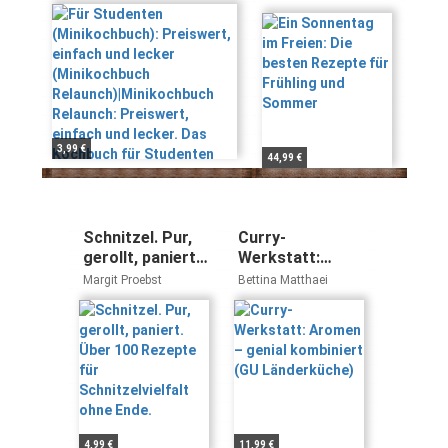
lecker (Minikochbuch
für Frühling und
Fiona; Blake, Susannah
Relaunch)|Minikochbuch
Sommer
Relaunch: Preiswert,
einfach und lecker. Das
Kochbuch für
Studenten
3,99 €
44,99 €
Schnitzel. Pur,
Curry-
gerollt, paniert.
Werkstatt:
Über 100
Aromen – genial
Margit Proebst
Bettina Matthaei
Rezepte für
kombiniert (GU
Schnitzelvielfalt
Länderküche)
ohne Ende.
4,99 €
11,99 €