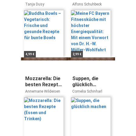
Frische und
mit höchster
Tanja Dusy
Alfons Schuhbeck
gesunde
Energiequalität:
Rezepte für
Mit einem
bunte Bowls
Vorwort von Dr.
H.-W. Müller-
Wohlfahrt
4,99 €
2,99 €
Mozzarella: Die
Suppen, die
besten Rezepte
glücklich
(Essen und
machen
Annemarie Wildeisen
Cornelia Schinharl
Trinken)