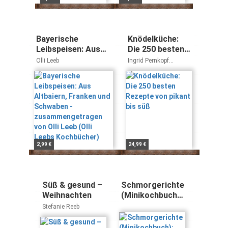
Bayerische
Knödelküche:
Leibspeisen: Aus
Die 250 besten
Altbaiern, Franken
Rezepte von
Olli Leeb
Ingrid Pernkopf
und Schwaben -
pikant bis süß
Christoph Wagner
zusammengetragen
von Olli Leeb (Olli
Leebs Kochbücher)
2,99 €
24,99 €
Süß & gesund –
Schmorgerichte
Weihnachten
(Minikochbuch):
Köstliches von
Stefanie Reeb
Braten bis
Ragout