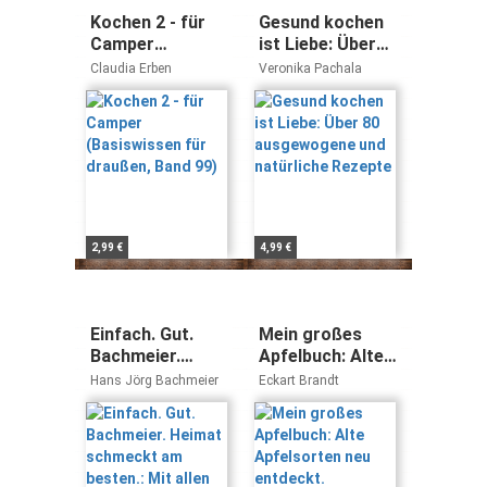
Kochen 2 - für
Gesund kochen
Camper
ist Liebe: Über
(Basiswissen für
80 ausgewogene
Claudia Erben
Veronika Pachala
draußen, Band
und natürliche
99)
Rezepte
2,99 €
4,99 €
Einfach. Gut.
Mein großes
Bachmeier.
Apfelbuch: Alte
Heimat
Apfelsorten neu
Hans Jörg Bachmeier
Eckart Brandt
schmeckt am
entdeckt.
besten.: Mit
Geschichte,
allen Rezepten
Anbau, Rezepte
aus der TV-
Sendung