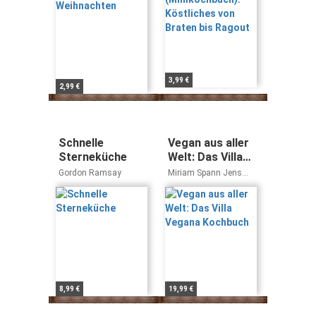
3,99 €
2,99 €
Schnelle
Vegan aus aller
Sterneküche
Welt: Das Villa
Vegana
Gordon Ramsay
Miriam Spann Jens
Kochbuch
Schmitt
8,99 €
19,99 €