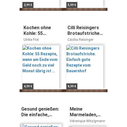
2,99 €
5,99 €
Kochen ohne
Cilli Reisingers
Kohle: 55
Brotaufstriche.
Rezepte, wenn
Einfach gute
Ulrike Frot
Cäcilia Reisinger
am Ende vom
Rezepte vom
Geld noch zu viel
Bauernhof
Monat übrig ist
…
4,99 €
8,99 €
Gesund genießen:
Meine
Die einfache,
Marmeladen,
wohlschmeckende,
Chutneys & Co.
Véronique Witzigmann
vegetarische