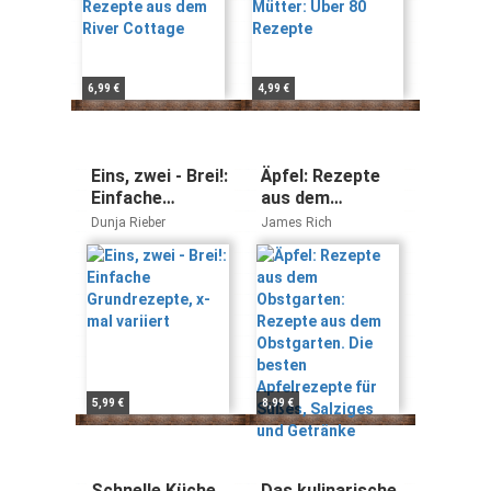
6,99 €
4,99 €
Eins, zwei - Brei!:
Äpfel: Rezepte
Einfache
aus dem
Grundrezepte, x-
Obstgarten:
Dunja Rieber
James Rich
mal variiert
Rezepte aus
dem
Obstgarten. Die
besten
Apfelrezepte für
Süßes, Salziges
und Getränke
5,99 €
8,99 €
Schnelle Küche
Das kulinarische