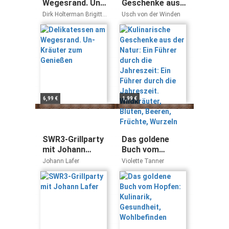
Wegesrand. Un-
Geschenke aus
Kräuter zum
der Natur: Ein
Dirk Holterman Brigitte
Usch von der Winden
Genießen
Führer durch die
Klemme
Jahreszeit: Ein
Führer durch die
Jahreszeit.
Wildkräuter,
Blüten, Beeren,
Früchte,
Wurzeln
6,99 €
1,99 €
SWR3-Grillparty
Das goldene
mit Johann
Buch vom
Lafer
Hopfen:
Johann Lafer
Violette Tanner
Kulinarik,
Gesundheit,
Wohlbefinden