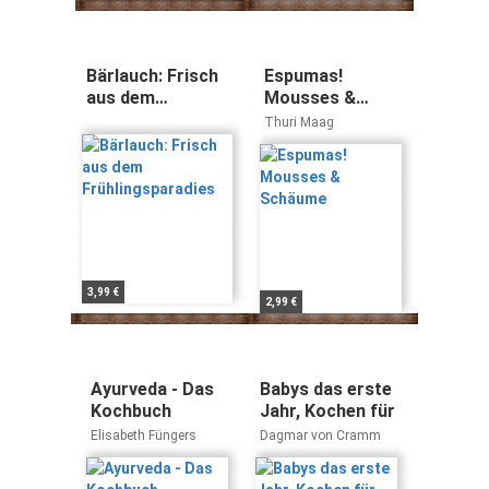
Bärlauch: Frisch
Espumas!
aus dem
Mousses &
Frühlingsparadies
Schäume
Thuri Maag
3,99 €
2,99 €
Ayurveda - Das
Babys das erste
Kochbuch
Jahr, Kochen für
Elisabeth Füngers
Dagmar von Cramm