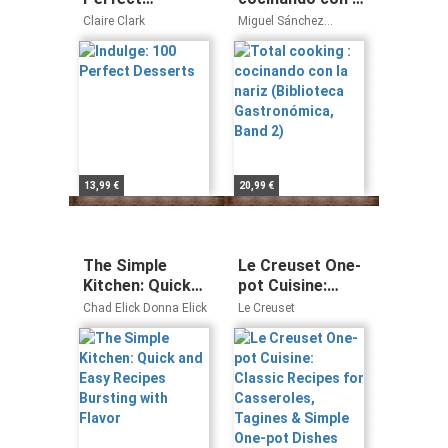
Desserts
nariz (Biblioteca
Claire Clark
Miguel Sánchez
Gastronómica,
Romera
Band 2)
13,99 €
20,99 €
The Simple
Le Creuset One-
Kitchen: Quick
pot Cuisine:
and Easy
Classic Recipes
Chad Elick Donna Elick
Le Creuset
Recipes
for Casseroles,
Bursting with
Tagines &
Flavor
Simple One-pot
Dishes