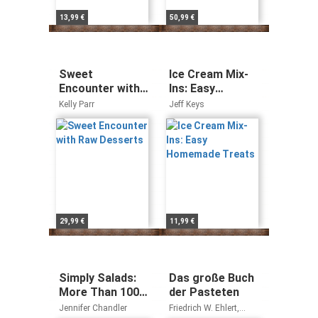
13,99 €
50,99 €
Sweet
Ice Cream Mix-
Encounter with
Ins: Easy
Raw Desserts
Homemade
Kelly Parr
Jeff Keys
Treats
29,99 €
11,99 €
Simply Salads:
Das große Buch
More Than 100
der Pasteten
Creative Recipes
Jennifer Chandler
Friedrich W. Ehlert,