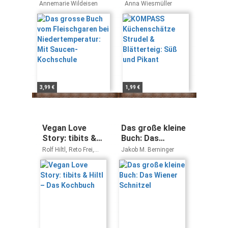
bei
Strudel &
Annemarie Wildeisen
Anna Wiesmüller
Niedertemperatur:
Blätterteig: Süß
Mit Saucen-
und Pikant
Kochschule
3,99 €
1,99 €
Vegan Love
Das große kleine
Story: tibits &
Buch: Das
Hiltl – Das
Wiener Schnitzel
Rolf Hiltl, Reto Frei,
Jakob M. Berninger
Kochbuch
Juliette Chrétien