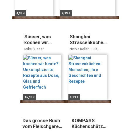
4,99 €
4,99 €
Süsser, was
Shanghai
kochen wir
Strassenküchen:
heute?:
Menschen, ihre
Mike Süsser
Nicole Keller Julia
Unkomplizierte
Geschichten und
Dautel
Rezepte aus
Rezepte
Dose, Glas und
Gefrierfach
16,99 €
8,99 €
Das grosse Buch
KOMPASS
vom Fleischgaren
Küchenschätze