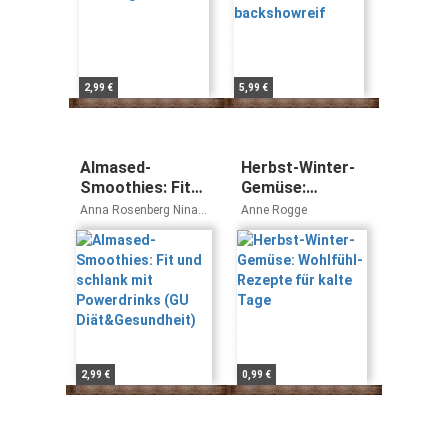
2,99 €
5,99 €
Almased-
Herbst-Winter-
Smoothies: Fit
Gemüse:
und schlank mit
Wohlfühl-
Anna Rosenberg Nina
Anne Rogge
Powerdrinks (GU
Rezepte für
Schuhmacher
Diät&Gesundheit)
kalte Tage
2,99 €
0,99 €