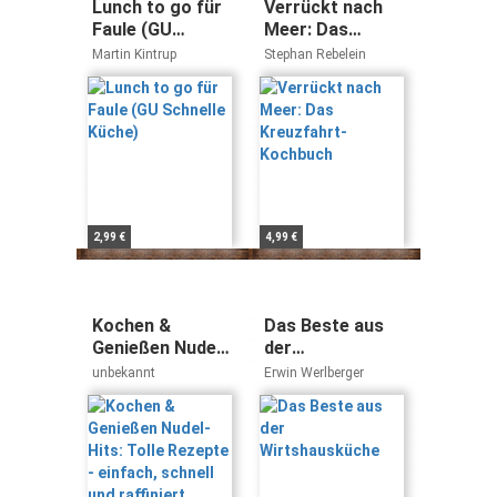
Lunch to go für
Verrückt nach
Faule (GU
Meer: Das
Schnelle Küche)
Kreuzfahrt-
Martin Kintrup
Stephan Rebelein
Kochbuch
2,99 €
4,99 €
Kochen &
Das Beste aus
Genießen Nudel-
der
Hits: Tolle
Wirtshausküche
unbekannt
Erwin Werlberger
Rezepte -
einfach, schnell
und raffiniert