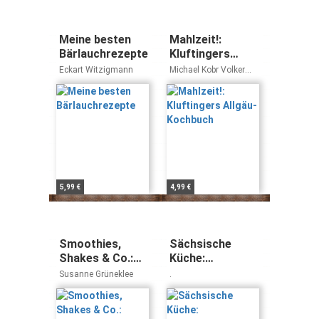
Meine besten
Mahlzeit!:
Bärlauchrezepte
Kluftingers
Allgäu-Kochbuch
Eckart Witzigmann
Michael Kobr Volker
Klüpfel
5,99 €
4,99 €
Smoothies,
Sächsische
Shakes & Co.:
Küche:
Fruchtig, cremig
Spezialitäten
Susanne Grüneklee
.
und voller
aus der Region
Vitamine