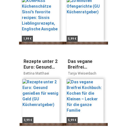
Lieblingsrezepte,
Englische
Ausgabe
1,99 €
5,99 €
Rezepte unter 2
Das vegane
Euro: Gesund
Breifrei
genießen für
Kochbuch:
Bettina Matthaei
Tanja Weisenbach
wenig Geld (GU
Kochen für die
Küchenratgeber)
Kleinen – Lecker
für die ganze
Familie
3,99 €
5,99 €