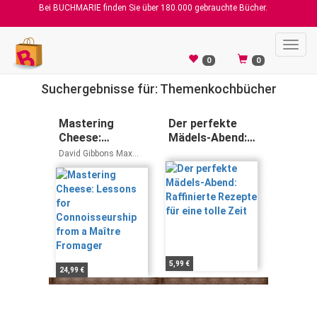
Bei BUCHMARIE finden Sie über 180.000 gebrauchte Bücher.
Toggl
navig
0
0
Suchergebnisse für: Themenkochbücher
Mastering
Der perfekte
Cheese:
Mädels-Abend:
Lessons for
Raffinierte
David Gibbons Max
Connoisseurship
Rezepte für eine
McCalman
from a Maître
tolle Zeit
Fromager
5,99 €
24,99 €