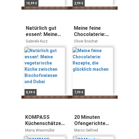
10,99 €
2,99 €
Natürlich gut
Meine feine
essen!: Meine
Chocolaterie:
vegetarische
Rezepte, die
Gabriele Kurz
Oliver Brachat
Küche zwischen
glücklich
Bischofswiesen
machen
und Dubai
8,99 €
7,99 €
KOMPASS
20 Minuten
Küchenschätze
Ofengerichte
Sissi's favorite
(GU
Maria Wiesmüller
Marco Seifried
recipes: Sissis
Küchenratgeber)