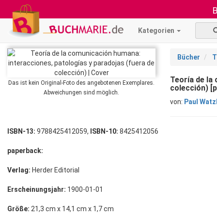
B
Kategorien
Bücher
T
Teoría de la
Das ist kein Original-Foto des angebotenen Exemplares.
colección) [
Abweichungen sind möglich.
von:
Paul Watz
ISBN-13:
9788425412059,
ISBN-10:
8425412056
paperback:
Verlag:
Herder Editorial
Erscheinungsjahr:
1900-01-01
Größe:
21,3 cm x 14,1 cm x 1,7 cm