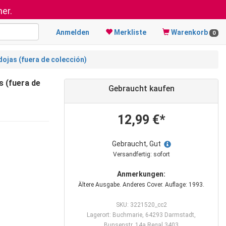
er.
Anmelden
Merkliste
Warenkorb
0
dojas (fuera de colección)
s (fuera de
Gebraucht kaufen
12,99 €*
Gebraucht, Gut
Versandfertig: sofort
Anmerkungen:
Ältere Ausgabe. Anderes Cover. Auflage: 1993.
SKU: 3221520_cc2
Lagerort: Buchmarie, 64293 Darmstadt,
Bunsenstr. 14a Regal 3403