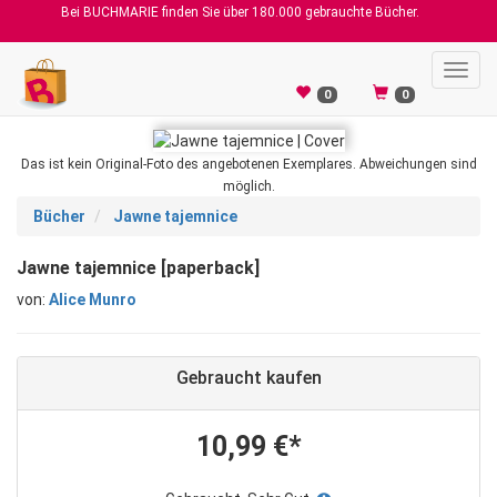
Bei BUCHMARIE finden Sie über 180.000 gebrauchte Bücher.
Toggl
navig
0
0
Das ist kein Original-Foto des angebotenen Exemplares. Abweichungen sind
möglich.
Bücher
Jawne tajemnice
Jawne tajemnice [paperback]
von:
Alice Munro
Gebraucht kaufen
10,99 €*