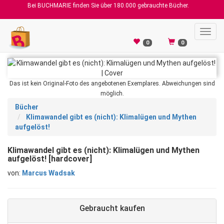
Bei BUCHMARIE finden Sie über 180.000 gebrauchte Bücher.
Toggl
navig
0
0
Das ist kein Original-Foto des angebotenen Exemplares. Abweichungen sind
möglich.
Bücher
Klimawandel gibt es (nicht): Klimalügen und Mythen
aufgelöst!
Klimawandel gibt es (nicht): Klimalügen und Mythen
aufgelöst! [hardcover]
von:
Marcus Wadsak
Gebraucht kaufen