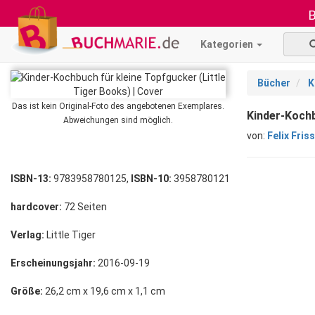
B
Kategorien
Bücher
K
Das ist kein Original-Foto des angebotenen Exemplares.
Kinder-Kochb
Abweichungen sind möglich.
von:
Felix Friss
ISBN-13:
9783958780125,
ISBN-10:
3958780121
hardcover:
72 Seiten
Verlag:
Little Tiger
Erscheinungsjahr:
2016-09-19
Größe:
26,2 cm x 19,6 cm x 1,1 cm