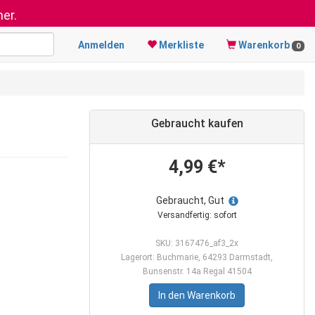
er.
Anmelden
Merkliste
Warenkorb
0
Gebraucht kaufen
4,99 €*
Gebraucht, Gut
Versandfertig: sofort
SKU: 3167476_af3_2x
Lagerort: Buchmarie, 64293 Darmstadt,
Bunsenstr. 14a Regal 41504
In den Warenkorb