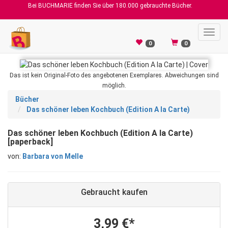
Bei BUCHMARIE finden Sie über 180.000 gebrauchte Bücher.
Toggl
navig
0
0
Das ist kein Original-Foto des angebotenen Exemplares. Abweichungen sind
möglich.
Bücher
Das schöner leben Kochbuch (Edition A la Carte)
Das schöner leben Kochbuch (Edition A la Carte)
[paperback]
von:
Barbara von Melle
Gebraucht kaufen
3,99 €*