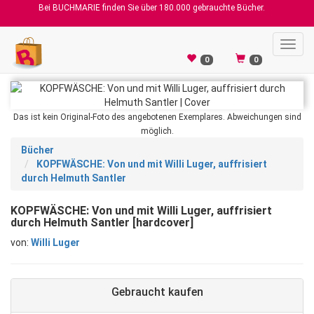
Bei BUCHMARIE finden Sie über 180.000 gebrauchte Bücher.
Toggl
navig
0
0
Das ist kein Original-Foto des angebotenen Exemplares. Abweichungen sind
möglich.
Bücher
KOPFWÄSCHE: Von und mit Willi Luger, auffrisiert
durch Helmuth Santler
KOPFWÄSCHE: Von und mit Willi Luger, auffrisiert
durch Helmuth Santler [hardcover]
von:
Willi Luger
Gebraucht kaufen