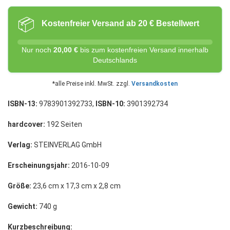
📦
Kostenfreier Versand ab 20 € Bestellwert
Nur noch
20,00 €
bis zum kostenfreien Versand innerhalb
Deutschlands
*alle Preise inkl. MwSt. zzgl.
Versandkosten
ISBN-13:
9783901392733,
ISBN-10:
3901392734
hardcover:
192 Seiten
Verlag:
STEINVERLAG GmbH
Erscheinungsjahr:
2016-10-09
Größe:
23,6 cm x 17,3 cm x 2,8 cm
Gewicht:
740 g
Kurzbeschreibung: