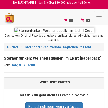
Bei BUCHMARIE finden Sie über 180.000 gebrauchte Bücher.
Toggl
navig
0
0
Das ist kein Original-Foto des angebotenen Exemplares. Abweichungen sind
möglich.
Bücher
Sternenfunken: Weisheitsquellen im Licht
Sternenfunken: Weisheitsquellen im Licht [paperback]
von:
Holger S Gerull
Gebraucht kaufen
Derzeit kein gebrauchtes Exemplar vorrätig.
Benachrichtigen, wenn verfügbar