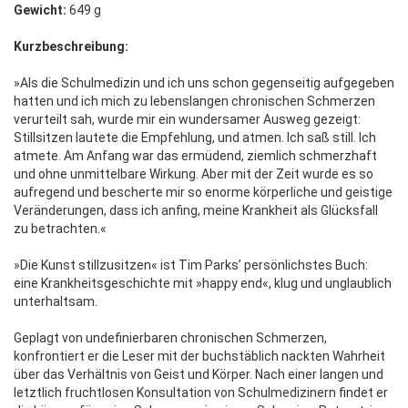
Gewicht:
649 g
Kurzbeschreibung:
»Als die Schulmedizin und ich uns schon gegenseitig aufgegeben
hatten und ich mich zu lebenslangen chronischen Schmerzen
verurteilt sah, wurde mir ein wundersamer Ausweg gezeigt:
Stillsitzen lautete die Empfehlung, und atmen. Ich saß still. Ich
atmete. Am Anfang war das ermüdend, ziemlich schmerzhaft
und ohne unmittelbare Wirkung. Aber mit der Zeit wurde es so
aufregend und bescherte mir so enorme körperliche und geistige
Veränderungen, dass ich anfing, meine Krankheit als Glücksfall
zu betrachten.«
»Die Kunst stillzusitzen« ist Tim Parks’ persönlichstes Buch:
eine Krankheitsgeschichte mit »happy end«, klug und unglaublich
unterhaltsam.
Geplagt von undefinierbaren chronischen Schmerzen,
konfrontiert er die Leser mit der buchstäblich nackten Wahrheit
über das Verhältnis von Geist und Körper. Nach einer langen und
letztlich fruchtlosen Konsultation von Schulmedizinern findet er