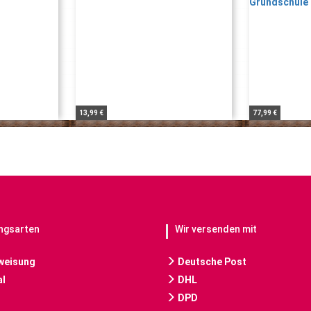
13,99 €
77,99 €
ngsarten
Wir versenden mit
weisung
Deutsche Post
l
DHL
DPD