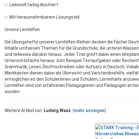
✅ Liebevoll farbig illustriert
✅ Mit herausnehmbarem Lösungsteil
Unsere Lernhilfen
Die Übungshefte unserer Lernhilfen-Reihen decken die Fächer Deuts
Inhalte umfassen Themen für die Grundschule, die unteren Klasse
und teilweise darüber hinaus. Jeder Titel greift dabei einen lehrpla
Unterrichtsfachs heraus: zum Beispiel Textaufgaben oder Rechenfe
Grammatik, Lesen, Rechtschreiben oder Aufsatz in Deutsch, Vokabe
Merkkästen dienen dabei als Übersicht und Verständnishilfe, vielf
ermöglichen es den Schülerinnen und Schülern, Lerninhalte anzuwend
Lernhilfen sind von erfahrenen Pädagoginnen und Pädagogen entwic
worden.
Weitere Artikel von:
Ludwig Waas
(mehr anzeigen)