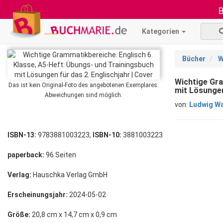
B
Kategorien
Bücher
W
Wichtige Gra
Das ist kein Original-Foto des angebotenen Exemplares.
mit Lösungen
Abweichungen sind möglich.
von:
Ludwig W
ISBN-13:
9783881003223,
ISBN-10:
3881003223
paperback:
96 Seiten
Verlag:
Hauschka Verlag GmbH
Erscheinungsjahr:
2024-05-02
Größe:
20,8 cm x 14,7 cm x 0,9 cm