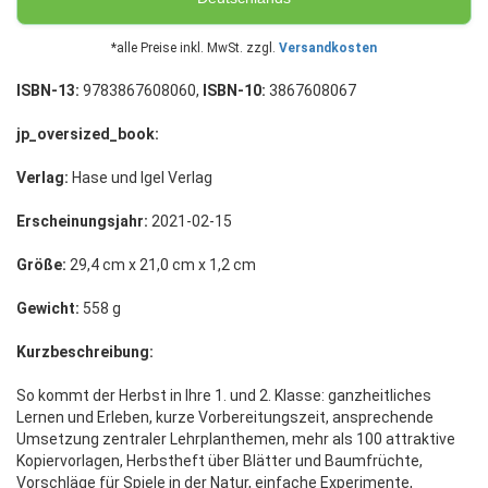
*alle Preise inkl. MwSt. zzgl.
Versandkosten
ISBN-13:
9783867608060,
ISBN-10:
3867608067
jp_oversized_book:
Verlag:
Hase und Igel Verlag
Erscheinungsjahr:
2021-02-15
Größe:
29,4 cm x 21,0 cm x 1,2 cm
Gewicht:
558 g
Kurzbeschreibung:
So kommt der Herbst in Ihre 1. und 2. Klasse: ganzheitliches
Lernen und Erleben, kurze Vorbereitungszeit, ansprechende
Umsetzung zentraler Lehrplanthemen, mehr als 100 attraktive
Kopiervorlagen, Herbstheft über Blätter und Baumfrüchte,
Vorschläge für Spiele in der Natur, einfache Experimente,