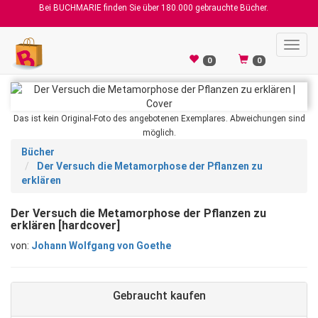
Bei BUCHMARIE finden Sie über 180.000 gebrauchte Bücher.
Toggl
navig
0
0
Das ist kein Original-Foto des angebotenen Exemplares. Abweichungen sind
möglich.
Bücher
Der Versuch die Metamorphose der Pflanzen zu
erklären
Der Versuch die Metamorphose der Pflanzen zu
erklären [hardcover]
von:
Johann Wolfgang von Goethe
Gebraucht kaufen