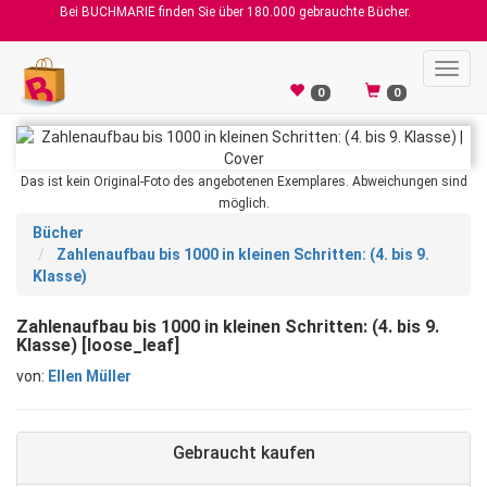
Bei BUCHMARIE finden Sie über 180.000 gebrauchte Bücher.
Toggl
navig
0
0
Das ist kein Original-Foto des angebotenen Exemplares. Abweichungen sind
möglich.
Bücher
Zahlenaufbau bis 1000 in kleinen Schritten: (4. bis 9.
Klasse)
Zahlenaufbau bis 1000 in kleinen Schritten: (4. bis 9.
Klasse) [loose_leaf]
von:
Ellen Müller
Gebraucht kaufen