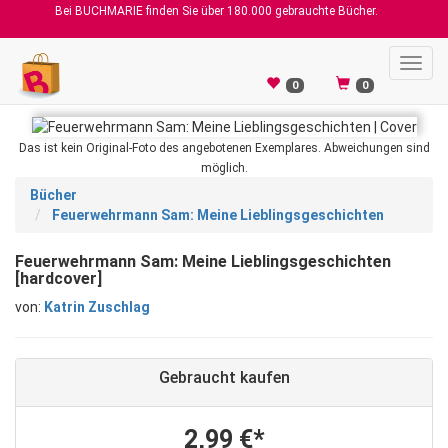
Bei BUCHMARIE finden Sie über 180.000 gebrauchte Bücher.
Toggl
navig
0
0
Das ist kein Original-Foto des angebotenen Exemplares. Abweichungen sind
möglich.
Bücher
Feuerwehrmann Sam: Meine Lieblingsgeschichten
Feuerwehrmann Sam: Meine Lieblingsgeschichten
[hardcover]
von:
Katrin Zuschlag
Gebraucht kaufen
2,99 €*