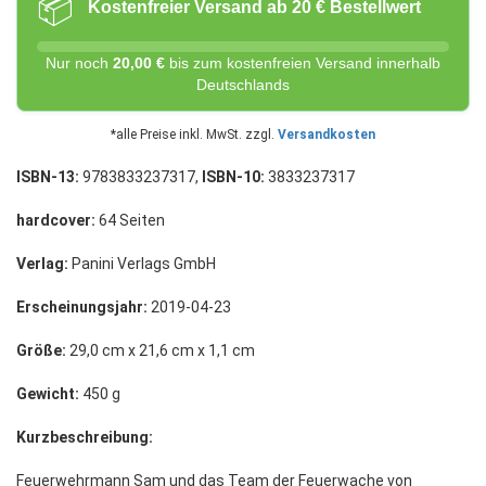
📦
Kostenfreier Versand ab 20 € Bestellwert
Nur noch
20,00 €
bis zum kostenfreien Versand innerhalb
Deutschlands
*alle Preise inkl. MwSt. zzgl.
Versandkosten
ISBN-13:
9783833237317,
ISBN-10:
3833237317
hardcover:
64 Seiten
Verlag:
Panini Verlags GmbH
Erscheinungsjahr:
2019-04-23
Größe:
29,0 cm x 21,6 cm x 1,1 cm
Gewicht:
450 g
Kurzbeschreibung:
Feuerwehrmann Sam und das Team der Feuerwache von