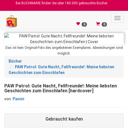
Bei BUCHMARIE finden Sie über 180.000 gebrauchte Bücher.
Toggl
navig
0
0
Das ist kein Original-Foto des angebotenen Exemplares. Abweichungen sind
möglich.
Bücher
PAW Patrol: Gute Nacht, Fellfreunde!: Meine liebsten
Geschichten zum Einschlafen
PAW Patrol: Gute Nacht, Fellfreunde!: Meine liebsten
Geschichten zum Einschlafen [hardcover]
von:
Panini
Gebraucht kaufen