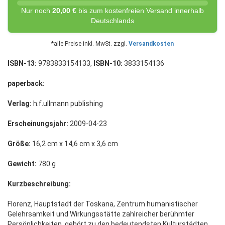
Nur noch
20,00 €
bis zum kostenfreien Versand innerhalb
Deutschlands
*alle Preise inkl. MwSt. zzgl.
Versandkosten
ISBN-13:
9783833154133,
ISBN-10:
3833154136
paperback:
Verlag:
h.f.ullmann publishing
Erscheinungsjahr:
2009-04-23
Größe:
16,2 cm x 14,6 cm x 3,6 cm
Gewicht:
780 g
Kurzbeschreibung:
Florenz, Hauptstadt der Toskana, Zentrum humanistischer
Gelehrsamkeit und Wirkungsstätte zahlreicher berühmter
Persönlichkeiten, gehört zu den bedeutendsten Kulturstädten