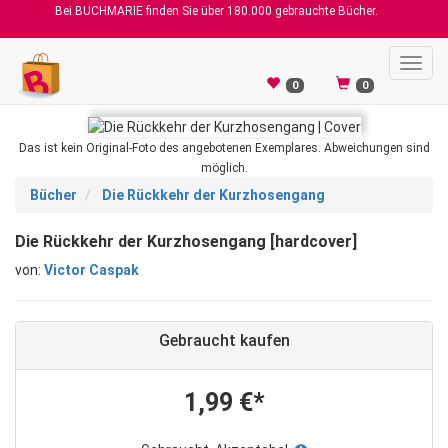
Bei BUCHMARIE finden Sie über 180.000 gebrauchte Bücher.
Toggl
navig
0
0
Das ist kein Original-Foto des angebotenen Exemplares. Abweichungen sind
möglich.
Bücher
Die Rückkehr der Kurzhosengang
Die Rückkehr der Kurzhosengang [hardcover]
von:
Victor Caspak
Gebraucht kaufen
1,99 €*