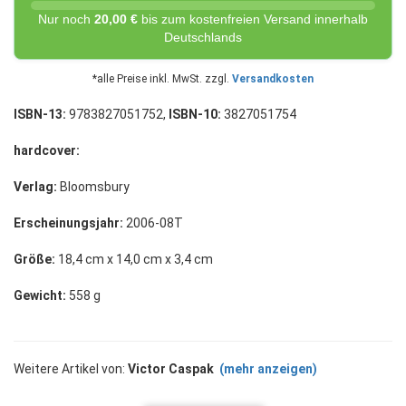
Nur noch
20,00 €
bis zum kostenfreien Versand innerhalb
Deutschlands
*alle Preise inkl. MwSt. zzgl.
Versandkosten
ISBN-13:
9783827051752,
ISBN-10:
3827051754
hardcover:
Verlag:
Bloomsbury
Erscheinungsjahr:
2006-08T
Größe:
18,4 cm x 14,0 cm x 3,4 cm
Gewicht:
558 g
Weitere Artikel von:
Victor Caspak
(mehr anzeigen)