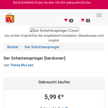
Bei BUCHMARIE finden Sie über 180.000 gebrauchte Bücher.
Toggl
navig
0
0
Das ist kein Original-Foto des angebotenen Exemplares. Abweichungen sind
möglich.
Bücher
Der Schattenspringer
Der Schattenspringer [hardcover]
von:
Penny McLean
Gebraucht kaufen
5,99 €*