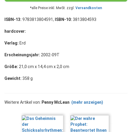
*alle Preise inkl. MwSt. zzgl.
Versandkosten
ISBN-13:
9783813804591,
ISBN-10:
3813804593
hardcover:
Verlag:
Erd
Erscheinungsjahr:
2002-09T
Größe:
21,0 cm x 14,4 cm x 2,0 cm
Gewicht:
358 g
Weitere Artikel von:
Penny McLean
(mehr anzeigen)