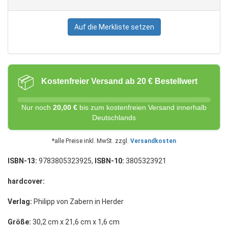
Auf die Merkliste setzen
📦
Kostenfreier Versand ab 20 € Bestellwert
Nur noch
20,00 €
bis zum kostenfreien Versand innerhalb
Deutschlands
*alle Preise inkl. MwSt. zzgl.
Versandkosten
ISBN-13:
9783805323925,
ISBN-10:
3805323921
hardcover:
Verlag:
Philipp von Zabern in Herder
Größe:
30,2 cm x 21,6 cm x 1,6 cm