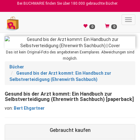
Bei BUCHMARIE finden Sie über 180.000 gebrauchte Bücher.
Toggl
navig
0
0
Das ist kein Original-Foto des angebotenen Exemplares. Abweichungen sind
möglich.
Bücher
Gesund bis der Arzt kommt: Ein Handbuch zur
Selbstverteidigung (Ehrenwirth Sachbuch)
Gesund bis der Arzt kommt: Ein Handbuch zur
Selbstverteidigung (Ehrenwirth Sachbuch) [paperback]
von:
Bert Ehgartner
Gebraucht kaufen