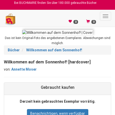
Bei BUCHMARIE finden Sie über 180.000 gebrauchte Bücher.
Toggl
navig
0
0
Das ist kein Original-Foto des angebotenen Exemplares. Abweichungen sind
möglich.
Bücher
Willkommen auf dem Sonnenhof!
Willkommen auf dem Sonnenhof! [hardcover]
von:
Annette Moser
Gebraucht kaufen
Derzeit kein gebrauchtes Exemplar vorrätig.
Benachrichtigen, wenn verfügbar