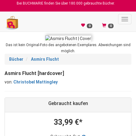
Bei BUCHMARIE finden Sie über 180.000 gebrauchte Bücher.
Toggl
navig
0
0
Das ist kein Original-Foto des angebotenen Exemplares. Abweichungen sind
möglich.
Bücher
Asmirs Flucht
Asmirs Flucht [hardcover]
von:
Christobel Mattingley
Gebraucht kaufen
33,99 €*