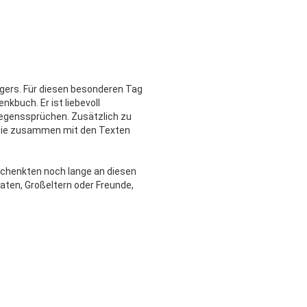
agers. Für diesen besonderen Tag
kbuch. Er ist liebevoll
 Segenssprüchen. Zusätzlich zu
, die zusammen mit den Texten
eschenkten noch lange an diesen
Paten, Großeltern oder Freunde,