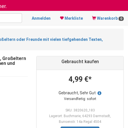
er.
Anmelden
Merkliste
Warenkorb
0
roßeltern oder Freunde mit vielen tiefgehenden Texten,
, Großeltern
Gebraucht kaufen
hen und
4,99 €*
Gebraucht, Sehr Gut
Versandfertig: sofort
SKU: 3820620_183
Lagerort: Buchmarie, 64293 Darmstadt,
Bunsenstr. 14a Regal 4504