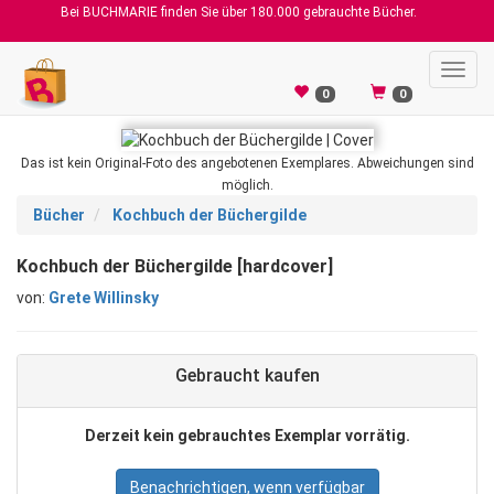
Bei BUCHMARIE finden Sie über 180.000 gebrauchte Bücher.
Toggl
navig
0
0
Das ist kein Original-Foto des angebotenen Exemplares. Abweichungen sind
möglich.
Bücher
Kochbuch der Büchergilde
Kochbuch der Büchergilde [hardcover]
von:
Grete Willinsky
Gebraucht kaufen
Derzeit kein gebrauchtes Exemplar vorrätig.
Benachrichtigen, wenn verfügbar