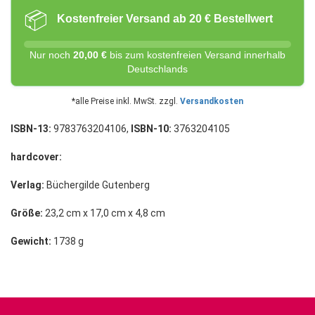
📦
Kostenfreier Versand ab 20 € Bestellwert
Nur noch
20,00 €
bis zum kostenfreien Versand innerhalb
Deutschlands
*alle Preise inkl. MwSt. zzgl.
Versandkosten
ISBN-13:
9783763204106,
ISBN-10:
3763204105
hardcover:
Verlag:
Büchergilde Gutenberg
Größe:
23,2 cm x 17,0 cm x 4,8 cm
Gewicht:
1738 g