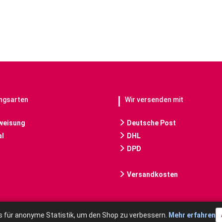
ngsarten
Wir versenden mit
weisung
Deutsche Post
l
DHL
DPD
Versandkosten
 für anonyme Statistik, um den Shop zu verbessern.
Mehr erfahren