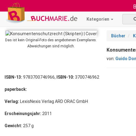
B
Kategorien
Bücher
K
Das ist kein Original-Foto des angebotenen Exemplares.
Abweichungen sind möglich.
Konsumenten
von:
Guido Do
ISBN-13:
9783700746966,
ISBN-10:
3700746962
paperback:
Verlag:
LexisNexis Verlag ARD ORAC GmbH
Erscheinungsjahr:
2011
Gewicht:
257 g