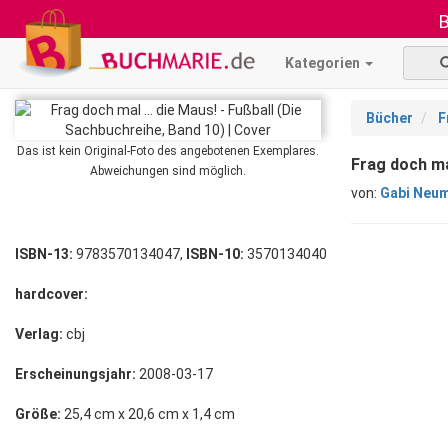
B
Kategorien
Bücher
F
Das ist kein Original-Foto des angebotenen Exemplares.
Frag doch mal
Abweichungen sind möglich.
von:
Gabi Neu
ISBN-13:
9783570134047,
ISBN-10:
3570134040
hardcover:
Verlag:
cbj
Erscheinungsjahr:
2008-03-17
Größe:
25,4 cm x 20,6 cm x 1,4 cm