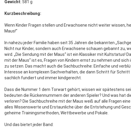
Gewicht:
581 g
Kurzbeschreibung:
Wenn Kinder Fragen stellen und Erwachsene nicht weiter wissen, heiß
Maus!“
In nahezu jeder Familie haben seit 35 Jahren die bekannten „Sachg
Nicht nur Kinder, sondern auch Erwachsene schauen gebannt zu, wen
wird. „Die Sendung mit der Maus“ ist ein Klassiker mit Kultstatus! D
mit der Maus“ ist es, Fragen von Kindern ernst zu nehmen und sich 
zu setzen. Das macht auch die Sachbuchreihe: Einfache und verbl
Interesse an komplexen Sachverhalten, die dann Schritt für Schritt 
sachlich fundiert und immer kindgerecht.
Dass die Nummer 1 dem Torwart gehört, wissen wir spätestens sei
bedeuten die Rückennummern der anderen Spieler? Und was hat die
verloren? Die Sachbuchreihe mit der Maus weiß auf alle Fragen eine
alles Wissenswerte und Erstaunliche über die Entstehung und Gesch
geheime Trainingsmethoden, Wettbewerbe und Pokale.
Und das bietet jeder Band: