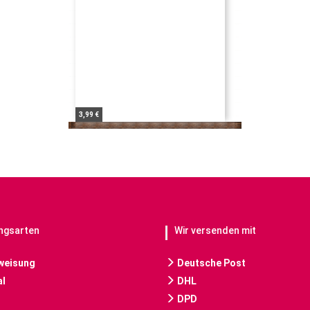
3,99 €
ngsarten
Wir versenden mit
weisung
Deutsche Post
l
DHL
DPD