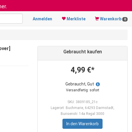
er.
Anmelden
Merkliste
Warenkorb
0
over]
Gebraucht kaufen
4,99 €*
Gebraucht, Gut
Versandfertig: sofort
SKU: 3809185_21c
Lagerort: Buchmarie, 64293 Darmstadt,
Bunsenstr. 14a Regal 3000
In den Warenkorb