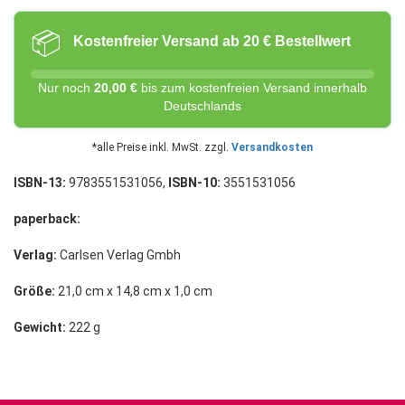
📦
Kostenfreier Versand ab 20 € Bestellwert
Nur noch
20,00 €
bis zum kostenfreien Versand innerhalb
Deutschlands
*alle Preise inkl. MwSt. zzgl.
Versandkosten
ISBN-13:
9783551531056,
ISBN-10:
3551531056
paperback:
Verlag:
Carlsen Verlag Gmbh
Größe:
21,0 cm x 14,8 cm x 1,0 cm
Gewicht:
222 g