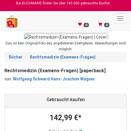
Bei BUCHMARIE finden Sie über 180.000 gebrauchte Bücher.
Toggl
navig
0
0
Das ist kein Original-Foto des angebotenen Exemplares. Abweichungen sind
möglich.
Bücher
Rechtsmedizin (Examens-Fragen)
Rechtsmedizin (Examens-Fragen) [paperback]
von:
Wolfgang Schwerd Hans-Joachim Wagner
Gebraucht kaufen
142,99 €*