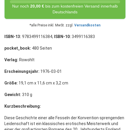
Nur noch
20,00 €
bis zum kostenfreien Versand innerhalb
Deutschlands
*alle Preise inkl. MwSt. zzgl.
Versandkosten
ISBN-13:
9783499116384,
ISBN-10:
3499116383
pocket_book:
480 Seiten
Verlag:
Rowohlt
Erscheinungsjahr:
1976-03-01
Größe:
19,1 cm x 11,6 cm x 3,2 cm
Gewicht:
310 g
Kurzbeschreibung:
Diese Geschichte einer alle Fesseln der Konvention sprengenden
Leidenschaft ist ein klassisches erotisches Meisterwerk und
einer der großartigsten Romane des 20. Jahrhunderts.England