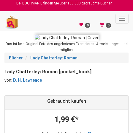
Bei BUCHMARIE finden Sie über 180.000 gebrauchte Bücher.
Toggl
navig
0
0
Das ist kein Original-Foto des angebotenen Exemplares. Abweichungen sind
möglich.
Bücher
Lady Chatterley: Roman
Lady Chatterley: Roman [pocket_book]
von:
D. H. Lawrence
Gebraucht kaufen
1,99 €*