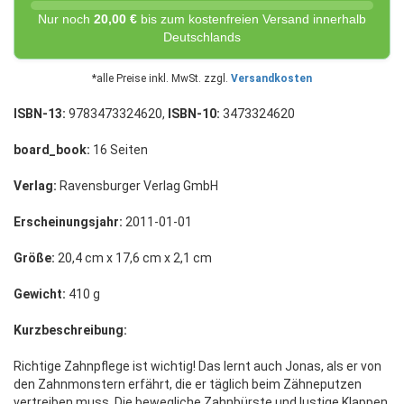
Nur noch
20,00 €
bis zum kostenfreien Versand innerhalb
Deutschlands
*alle Preise inkl. MwSt. zzgl.
Versandkosten
ISBN-13:
9783473324620,
ISBN-10:
3473324620
board_book:
16 Seiten
Verlag:
Ravensburger Verlag GmbH
Erscheinungsjahr:
2011-01-01
Größe:
20,4 cm x 17,6 cm x 2,1 cm
Gewicht:
410 g
Kurzbeschreibung:
Richtige Zahnpflege ist wichtig! Das lernt auch Jonas, als er von
den Zahnmonstern erfährt, die er täglich beim Zähneputzen
vertreiben muss. Die bewegliche Zahnbürste und lustige Klappen