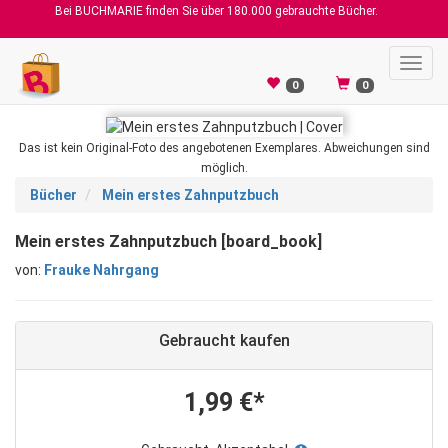
Bei BUCHMARIE finden Sie über 180.000 gebrauchte Bücher.
Toggl
navig
0
0
Das ist kein Original-Foto des angebotenen Exemplares. Abweichungen sind
möglich.
Bücher
Mein erstes Zahnputzbuch
Mein erstes Zahnputzbuch [board_book]
von:
Frauke Nahrgang
Gebraucht kaufen
1,99 €*