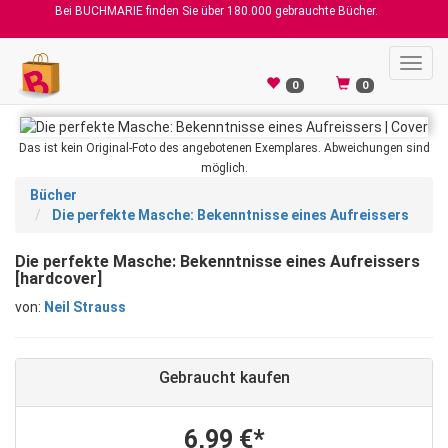
Bei BUCHMARIE finden Sie über 180.000 gebrauchte Bücher.
Toggl
navig
0
0
Das ist kein Original-Foto des angebotenen Exemplares. Abweichungen sind
möglich.
Bücher
Die perfekte Masche: Bekenntnisse eines Aufreissers
Die perfekte Masche: Bekenntnisse eines Aufreissers
[hardcover]
von:
Neil Strauss
Gebraucht kaufen
6,99 €*