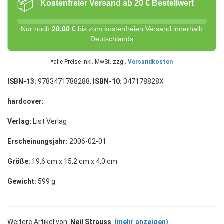
📦
Kostenfreier Versand ab 20 € Bestellwert
Nur noch
20,00 €
bis zum kostenfreien Versand innerhalb
Deutschlands
*alle Preise inkl. MwSt. zzgl.
Versandkosten
ISBN-13:
9783471788288,
ISBN-10:
347178828X
hardcover:
Verlag:
List Verlag
Erscheinungsjahr:
2006-02-01
Größe:
19,6 cm x 15,2 cm x 4,0 cm
Gewicht:
599 g
Weitere Artikel von:
Neil Strauss
(mehr anzeigen)