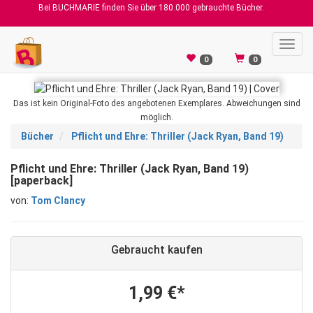
Bei BUCHMARIE finden Sie über 180.000 gebrauchte Bücher.
Toggl
navig
0
0
Das ist kein Original-Foto des angebotenen Exemplares. Abweichungen sind
möglich.
Bücher
Pflicht und Ehre: Thriller (Jack Ryan, Band 19)
Pflicht und Ehre: Thriller (Jack Ryan, Band 19)
[paperback]
von:
Tom Clancy
Gebraucht kaufen
1,99 €*