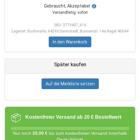
Gebraucht, Akzeptabel
Versandfertig: sofort
SKU: 3779407_616
Lagerort: Buchmarie, 64293 Darmstadt, Bunsenstr. 14a Regal 40644
In den Warenkorb
Später kaufen
Auf die Merkliste setzen
📦
Kostenfreier Versand ab 20 € Bestellwert
Nur noch
20,00 €
bis zum kostenfreien Versand innerhalb
Deutschlands