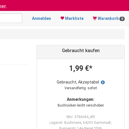
er.
Anmelden
Merkliste
Warenkorb
0
Gebraucht kaufen
1,99 €*
Gebraucht, Akzeptabel
Versandfertig: sofort
Anmerkungen:
Buchrücken leicht verschoben
SKU: 3786684_df0
Lagerort: Buchmarie, 64293 Darmstadt,
Bunsenstr. 14a Regal 2506