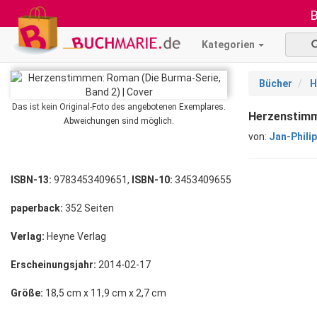
B
Kategorien
Bücher
H
Das ist kein Original-Foto des angebotenen Exemplares.
Herzenstimm
Abweichungen sind möglich.
von:
Jan-Phili
ISBN-13:
9783453409651,
ISBN-10:
3453409655
paperback:
352 Seiten
Verlag:
Heyne Verlag
Erscheinungsjahr:
2014-02-17
Größe:
18,5 cm x 11,9 cm x 2,7 cm