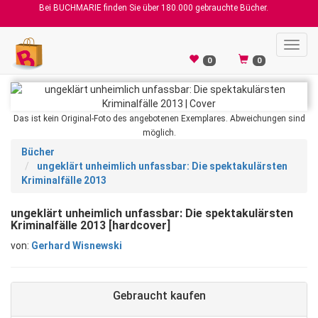
Bei BUCHMARIE finden Sie über 180.000 gebrauchte Bücher.
Toggl
navig
0
0
Das ist kein Original-Foto des angebotenen Exemplares. Abweichungen sind
möglich.
Bücher
ungeklärt unheimlich unfassbar: Die spektakulärsten
Kriminalfälle 2013
ungeklärt unheimlich unfassbar: Die spektakulärsten
Kriminalfälle 2013 [hardcover]
von:
Gerhard Wisnewski
Gebraucht kaufen