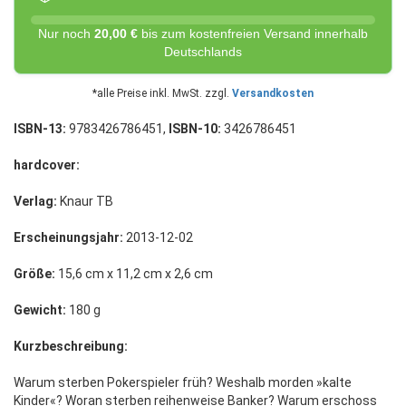
Nur noch
20,00 €
bis zum kostenfreien Versand innerhalb
Deutschlands
*alle Preise inkl. MwSt. zzgl.
Versandkosten
ISBN-13:
9783426786451,
ISBN-10:
3426786451
hardcover:
Verlag:
Knaur TB
Erscheinungsjahr:
2013-12-02
Größe:
15,6 cm x 11,2 cm x 2,6 cm
Gewicht:
180 g
Kurzbeschreibung:
Warum sterben Pokerspieler früh? Weshalb morden »kalte
Kinder«? Woran sterben reihenweise Banker? Warum erschoss