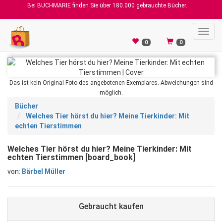
Bei BUCHMARIE finden Sie über 180.000 gebrauchte Bücher.
Toggl
navig
0
0
Das ist kein Original-Foto des angebotenen Exemplares. Abweichungen sind
möglich.
Bücher
Welches Tier hörst du hier? Meine Tierkinder: Mit
echten Tierstimmen
Welches Tier hörst du hier? Meine Tierkinder: Mit
echten Tierstimmen [board_book]
von:
Bärbel Müller
Gebraucht kaufen